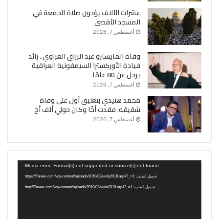
عشرات الآلاف يؤدون صلاة الجمعة في
المسجد الأقصى
أغسطس 7, 2026
وفاة المايسترو عبد الرزاق العزاوي.. رائد
قيادة الأوركسترا السيمفونية العراقية
يرحل عن 80 عامًا
أغسطس 7, 2026
محمد هنيدي بتعليق أول على وفاة
شقيقه: فقدت أخًا وكان حولي ألف أخ
أغسطس 7, 2026
مشغل
Media error: Format(s) not supported or source(s) not found
الفيديو
تحميل الملف: https://7areer.com/wp-content/uploads/2019/02/voda2018.mp4?_=1
تحميل الملف: http://7areer.com/wp-content/uploads/2019/02/voda2018.mp4?_=1