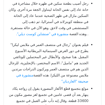
رجل أصيب بطعنة سكين في ظهره خلال مشاجرة في
حانة عاد إلى نفس الحانة ليتناول الجعة مرة أخرى. وكان
السكين مازال في ظهر الضحية عندما عاد إلى الحانة
في منطقة كوينزلاند في أستراليا، ثم ذهب إلى
المستشفى في وقت لاحق. وهو الآن في حالة مستقرة.
. وهذه القصة
منشورة في “صنشاين كوست ديلي”.
فيلم بعنوان “رجال في منتصف العمر في ملابس ليكرا”
يطرح في دور العرض السينمائية البريطانية الأسبوع
المقبل. هذا صحيح، والأبطال غير المحتملين للوثائقي
الجديد هم “ماميل”، الاسم المختصر، بالإنجليزية، للرجال
الذين هم في منتصف العمر ويركبون الدراجات مرتدين
ملابس مصنوعة من الليكرا. هذه القصة
منشورة في
صحيفة “الغارديان”
مولع بتجميع قطع الألغاز المصورة يقول إن زواجه يكاد
ينهار بعد أن قضى عامين في تجميع لغز مصور مكون من
33600 قطعة. وقال إنه دأب على العمل في تجميع