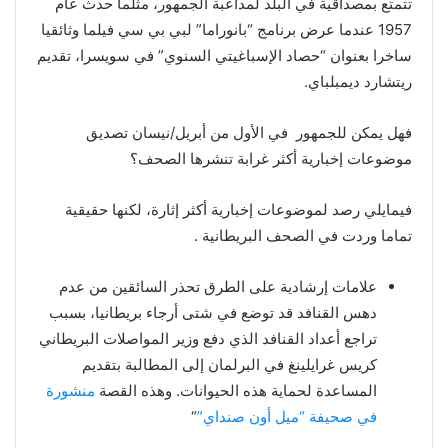
تتمتع بمصداقية في البلد لمداعبة الجمهور، مثلما حدث عام
1957 عندما عرض برنامج “بانوراما” لبي بي سي فيلما وثائقيا
ساخرا بعنوان “حصاد الإسباغيتي السنوي” في سويسرا، تقديم
ريتشارد ديمبلباي.
فهل يمكن للجمهور في الأول من أبريل/نيسان تصديق
موضوعات إخبارية أكثر غرابة تنشرها الصحف؟
فيمايلي رصد لموضوعات إخبارية أكثر إثارة، لكنها حقيقية
تماما وردت في الصحف البريطانية .
علامات إرشادية على الطرق تحذر السائقين من عدم
دهس القنافد قد توضع في شتى أرجاء بريطانيا، بسبب
تراجع أعداد القنافد الذي دفع وزير المواصلات البريطاني
كريس غرايلينغ في البرلمان إلى المطالبة بتقديم
المساعدة لحماية هذه الحيوانات. وهذه القصة
منشورة
في صحيفة “ميل أون صنداي”
“