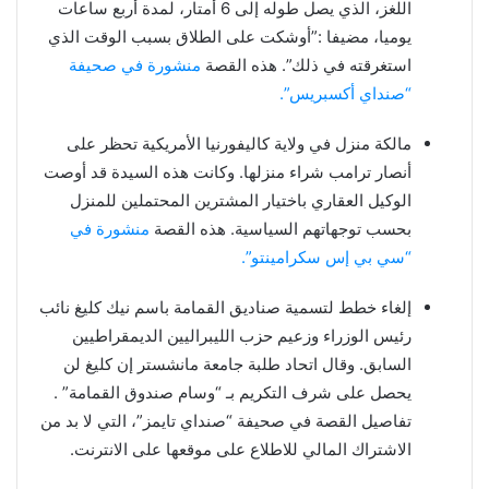
اللغز، الذي يصل طوله إلى 6 أمتار، لمدة أربع ساعات
يوميا، مضيفا :”أوشكت على الطلاق بسبب الوقت الذي
استغرقته في ذلك”. هذه القصة
منشورة في صحيفة
“صنداي أكسبريس”.
مالكة منزل في ولاية كاليفورنيا الأمريكية تحظر على
أنصار ترامب شراء منزلها. وكانت هذه السيدة قد أوصت
الوكيل العقاري باختيار المشترين المحتملين للمنزل
بحسب توجهاتهم السياسية. هذه القصة
منشورة في
“سي بي إس سكرامينتو”.
إلغاء خطط لتسمية صناديق القمامة باسم نيك كليغ نائب
رئيس الوزراء وزعيم حزب الليبراليين الديمقراطيين
السابق. وقال اتحاد طلبة جامعة مانشستر إن كليغ لن
يحصل على شرف التكريم بـ “وسام صندوق القمامة” .
تفاصيل القصة في صحيفة “صنداي تايمز”، التي لا بد من
الاشتراك المالي للاطلاع على موقعها على الانترنت.