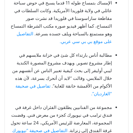
الإمساك بتمساح طوله 11 قدما يسبح في حوض سباحة
عائلي في ولاية فلوريدا الأمريكية. وكانت السلطات في
مقاطعة ساراسوستا في فلوريدا قد نشرت صور
التمساح، كما أظهر فيديو صوره مكتب الشرطة التمساح
وهو مستمتع بالسباحة ويلف جسده بسرعة.
التفاصيل
على موقع بي بي سي عربي.
مطالبة أناس بارتداء كل شئ في خزانة ملابسهم في
إطار مشروع تصوير. ويهدف مشروع المصورة الكندية
ليبي أوليفر إلى بحث كيفية تعبير الناس عن أنفسهم من
خلال الملابس، وقالت “لابد أن أتحرك بسرعة، لأن هذه
الأكوام من الأقمشة خانقة للغاية”.
تفاصيل في صحيفة
“الغارديان”.
مجموعة من الفنانيين يطلقون الفئران داخل غرفة في
فندق ترامب في نيويورك كجزء من معرض فني. وقضىت
المجموعة، المعارضة للرئيس الأمريكي، 24 ساعة تحول
غرفة الفندق إلى زنزانة.
التفاصيل في صحيفة “نيويورك