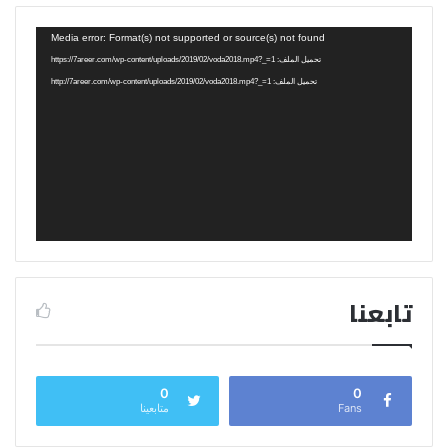
مشغل
Media error: Format(s) not supported or source(s) not found
الفيديو
تحميل الملف: https://7areer.com/wp-content/uploads/2019/02/voda2018.mp4?_=1
تحميل الملف: http://7areer.com/wp-content/uploads/2019/02/voda2018.mp4?_=1
تابعنا
0
0
Fans
متابعينا