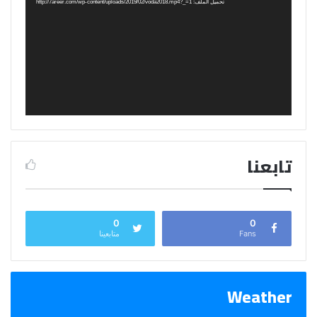
تحميل الملف: http://7areer.com/wp-content/uploads/2019/02/voda2018.mp4?_=1
تابعنا
0
0
Fans
متابعينا
Weather