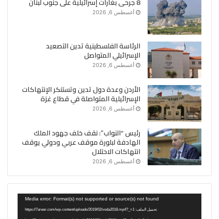
8 جرحى بغارات إسرائيلية على جنوب لبنان
أغسطس 6, 2026
الرئاسة الفلسطينية تدين التصعيد
الإسرائيلي المتواصل
أغسطس 6, 2026
الأردن وعدة دول تدين وتستنكر الإنتهاكات
الإسرائيلية المتواصلة في قطاع غزة
أغسطس 6, 2026
رئيس “النواب”: نقف خلف جهود الملك
الهادفة لبلورة موقف عربي ودولي يوقف
انتهاكات الاحتلال
أغسطس 6, 2026
مشغل
Media error: Format(s) not supported or source(s) not found
الفيديو
تحميل الملف: https://7areer.com/wp-content/uploads/2019/02/voda2018.mp4?_=1