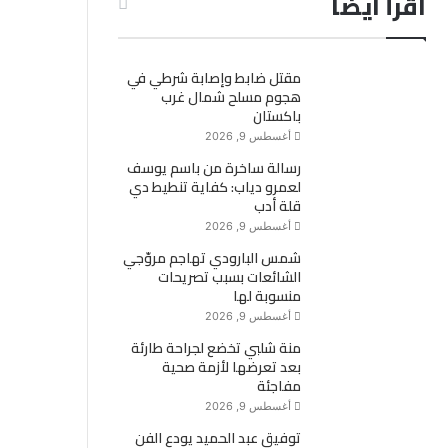
اقرأ ايضاً
مقتل ضابط وإصابة شرطي في
هجوم مسلح شمال غرب
باكستان
أغسطس 9, 2026
رسالة ساخرة من باسم يوسف
لعمرو دياب: كفاية تنطيط دي
قلة أدب
أغسطس 9, 2026
شمس البارودي تهاجم مروّجي
الشائعات بسبب تصريحات
منسوبة لها
أغسطس 9, 2026
منة شلبي تخضع لجراحة طارئة
بعد تعرضها لأزمة صحية
مفاجئة
أغسطس 9, 2026
توفيق عبد الحميد يودع الفن