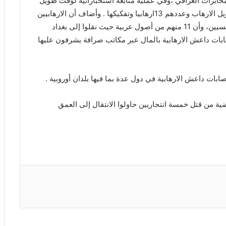
خابرات العراقي ،وفي عملية متابعة استخباراتية لوقت طويل
توغل في العمق السوري ونجح باعتقال أبرز عناصر تمويل الارهاب وعددهم 13ارهابيا وتفكيكها . وأضاف أن الارهابيين
الذين اعتقلهم جهاز المخابرات عددهم 13 وجميعهم فرنسيين، وأن 11 منهم من أصول عربية حيث نقلوا إلى بغداد
بات داعش الارهابية بالمال عبر مكاتب صرافة يشرفون عليها
ات داعش الارهابية في دول عدة بما فيها بلدان أوروبية .
ة من قتل خمسة انتحاريين حاولوا الانتقال إلى العمق