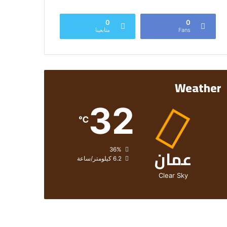
0
0
Fans
متابعينا
Weather
32
℃
عمان
الرطوبة:
36%
الرياح:
6.2 كيلومتر/ساعة
Clear Sky