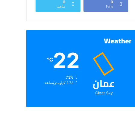
0
0
Fans
متابعينا
Weather
22
℃
عمان
الرطوبة:
73%
الرياح:
2.72 كيلومتر/ساعة
Clear Sky