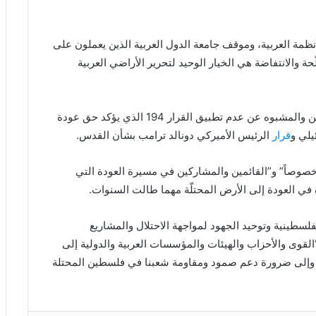
لأنظمة العربية، وموقف جامعة الدول العربية الذين يعملون على
حة والانتفاضة هي الخيار الوحيد لتحرير الأراضي العربية
وشدّد البيان على إدانة “الصمت العربي والدولي المشين والمشبوه عن عدم تطبيق القرار 194 الذي يؤكد حق عودة
يلي و
قرار
الرئيس الأميركي دونالد ترامب بشأن القدس.
يّا المؤتمر الفلسطينيين “عموماً وفي أراضي الـ 48 خصوصاً” و”القائمين والمشاركين في مسيرة العودة التي
دة في العودة إلى الأرض المحتلّة مهما طالت السنوات.
فلسطينية وتوحيد الجهود لمواجهة الاحتلال والمشاريع
“القوى والأحزاب والهيئات والمؤسسات العربية والدولية إلى
مية وإلى ضرورة دعم صمود ومقاومة شعبنا في فلسطين المحتلة