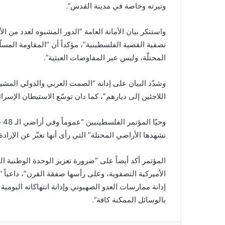
وتيرته وخاصة في مدينة القدس”.
واستنكر بيان الأمانة العامة “الدور المشبوه لعدد من ا
تصفية القضية الفلسطينية”، مؤكداً أن “المقاومة المسلّ
المحتلّة، وليس عبر المفاوضات العبثية”.
اللاجئين إلى ديارهم”، كما دان توسّع الاستيطان الإسرائ
وح
تشهدها الأراضي المحتلة” التي رأى أنها تعبّر عن الإرا
المؤتمر أكد أيضاً على “ضرورة تعزيز الوحدة الوطنية ال
الأميركية التصفوية، وعلى رأسها صفقة القرن”، داعياً 
إدانة ممارسات العدو الصهيوني وإدانة انتهاكاته اليو
بالوسائل الممكنة كافة”.