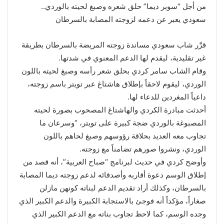
من أجل “سوبر ديما” حلق شعره وصبغ لحيته بالوردي..
سعودي يعبر عن دعمه لزوجته المصابة بالسرطان
قرَّر شاب سعودي مساندة زوجته المريضة بالسرطان بطريقة
غير تقليدية، ليقدم لها الدعم المعنوي في شدتها.
وقام الشاب سامر كردي بحلق شعر رأسه وصبغ لحيته باللون
الوردي، ليقوم لاحقاً بإطلاق هاشتاغ عبر تويتر باسم زوجته،
داعياً المغردين للدعاء لها.
أحدثت مبادرة الكردي والهاشتاغ المصحوب بصورة لحيته
المصبوغة بالوردي ضجة كبيرة على تويتر، “وسرعان ما
تجاوب معه العديد بحلاقة رؤوسهم وصبغ لحاهم باللون
الوردي، ونشروا صورهم تضامناً مع زوجته.
وأوضح كردي في حديث لبرنامج “صباح العربية”، أنه قصد من
إطلاق الوسم دعوة أقاربه وأصدقائه لدعم زوجته ديما المصابة
بالسرطان، وكذلك أراد تقديم الدعم لبناته كونهن مازلن
صغاراً، مؤكداً أنه فوجئ بالاستجابة الكبيرة والدعم الكبير الذي
وجده الوسم، كما لاحظ تجاوب بناته مع الدعم الكبير الذي