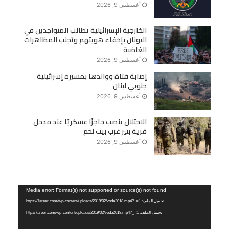
أغسطس 9, 2026
الخارجية الإسرائيلية تطالب المتواجدين في
اليونان بإخفاء هويتهم وتجنب المظاهرات
الغاضبة
أغسطس 9, 2026
إصابة فتاة ووالدها بمسيرة إسرائيلية
جنوبي لبنان
أغسطس 9, 2026
الاحتلال ينصب حاجزًا عسكريًا عند مدخل
قرية بتير غرب بيت لحم
أغسطس 9, 2026
مشغل
Media error: Format(s) not supported or source(s) not found
الفيديو
تحميل الملف: https://7areer.com/wp-content/uploads/2019/02/voda2018.mp4?_=1
تحميل الملف: http://7areer.com/wp-content/uploads/2019/02/voda2018.mp4?_=1