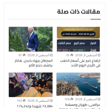
مقالات ذات صلة
أغسطس 9, 2026
61
أغسطس 9, 2026
97
ارتفاع كبير على أسعار الذهب
السرطان ينهك بايدن.. هانتر
في الأردن اليوم الأحد
يكشف حجم الألم
أغسطس 8, 2026
109
أغسطس 8, 2026
102
عراقجى: طهران ومسقط
73,384 شهيدا و174,242