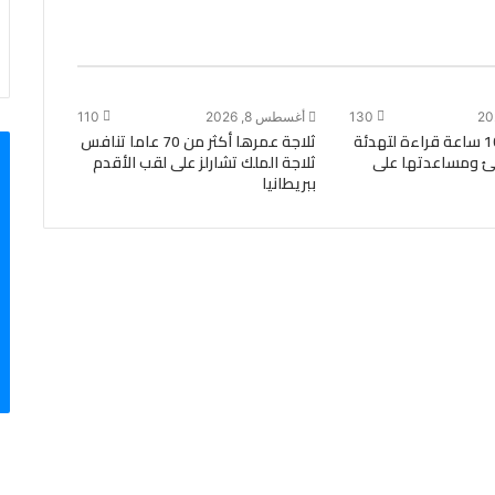
130
أغسطس 8, 2026
110
طفل يحقق 100 ساعة قراءة لتهدئة
ثلاجة عمرها أكثر من 70 عاما تنافس
جئ ومساعدتها على
ثلاجة الملك تشارلز على لقب الأقدم
ببريطانيا