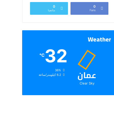
0
0
Fans
متابعينا
Weather
32
℃
عمان
الرطوبة:
36%
الرياح:
6.2 كيلومتر/ساعة
Clear Sky