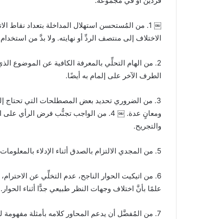
فردين أو في مجموعة.
￼ 1. من المُستحسن استهلال المداخلة بتعداد نقاط الا
الاختلاف إلى منتصف الردِّ أو نهايته. ولا بدَّ من استخد
2. من الهام التحلِّي بالمعرفة الكافية عن الموضوع ال
الطرف الآخر على إلمام به أيضًا.
3. من الضروري تحديد بعض المصطلحات التي تحتاج إلى
ومعانٍ عدة. ￼ 4. من الواجب تجنُّب فرض الرأي
والتجريح.
5. من المجدي الالتزام بالصدق أثناء الإدلاء بالمعلومات، وذلك لاكتساب ثقة المحاور.
6. من اتيكيت الحوار الناجح، عدم التخلِّي عن الاحترام، 
علمًا بأنَّ اختلاف وجهات النظر طبيعي جدًّا أثناء الحوار.
7. من المُفضَّل أن يدعم المحاور كلامه بأمثلة مفهومة