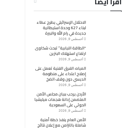
اقرأ ايضاً
الاحتلال الإسرائيلي يطرح عطاء
لبناء 627 وحدة استيطانية
جديدة في رام الله والبيرة
أغسطس 9, 2026
“الطاقة النيابية” تبحث شكاوى
ارتفاع استهلاك البنزين
أغسطس 9, 2026
المياه: الفرق الفنية تعمل على
إصلاح اعتداء على منظومة
الديسي دون وقف الضخ
أغسطس 9, 2026
الأردن يرحب ببيان مجلس الأمن
المتضمن إدانة هجمات ميليشيا
الحوثي على السعودية
أغسطس 9, 2026
الأمن العام ينفذ خطة أمنية
شاملة بالتزامن مع إعلان نتائج