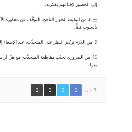
إلى الحضور لإقناعهم بفكرته.
￼ 8. من اتيكيت الحوار الناجح، التوقُّف عن محاورة ا
بأسلوب فظٍّ.
9. من اللازم تركيز النظر على المتحدِّث، عند الإصغاء إليه.
10. من الضروري تجنَّب مقاطعة المتحدِّث، مع هزِّ الرأ
يقوله.
Facebook
Twitter
مشاركة
طباعة
عبر
شارك
البريد