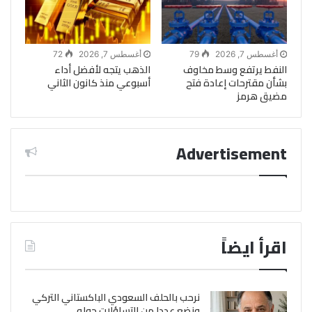
أغسطس 7, 2026
79
أغسطس 7, 2026
72
النفط يرتفع وسط مخاوف
الذهب يتجه لأفضل أداء
بشأن مقترحات إعادة فتح
أسبوعي منذ كانون الثاني
مضيق هرمز
Advertisement
اقرأ ايضاً
نرحب بالحلف السعودي الباكستاني التركي
ونضع عددا من التساؤلات حوله