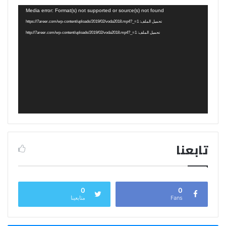
مشغل
Media error: Format(s) not supported or source(s) not found
الفيديو
تحميل الملف: https://7areer.com/wp-content/uploads/2019/02/voda2018.mp4?_=1
تحميل الملف: http://7areer.com/wp-content/uploads/2019/02/voda2018.mp4?_=1
تابعنا
0
0
Fans
متابعينا