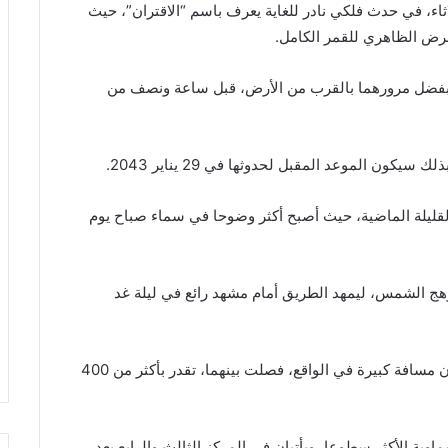
ثاء، في حدث فلكي نادر للغاية يعرف باسم “الاقتران”، حيث
 بفضل مرورهما بالقرب من الأرض، قبل ساعة ونصف من
القليلة الماضية، حيث أصبح أكثر وضوحا في سماء صباح يوم
هج الشمس، ليمهد الطريق أمام مشهد رائع في ليلة غد
وعلى الرغم من أن الكوكبين ظهرا بجانب بعضهما، إلا أن مسافة كبيرة في الواقع، فصلت بينهما، تقدر بأكثر من 400
وية الأكثر سطوعا، ويأتيان في المركز الثالث والرابع بعد