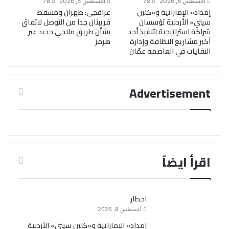
أغسطس 8, 2026
79
أغسطس 8, 2026
78
إمداد» الإماراتية و«كلين
عراقجى: طهران ومسقط
سيتي» الأردنية تؤسسان
قريبتان جدا من التوصل لاتفاق
شراكة استراتيجية لتنفيذ أحد
بشأن طريق ملاحي جديد عبر
أكبر مشاريع النظافة وإدارة
هرمز
النفايات في العاصمة عمّان
Advertisement
اقرأ ايضاً
اخطار
أغسطس 8, 2026
إمداد» الإماراتية و«كلين سيتي» الأردنية