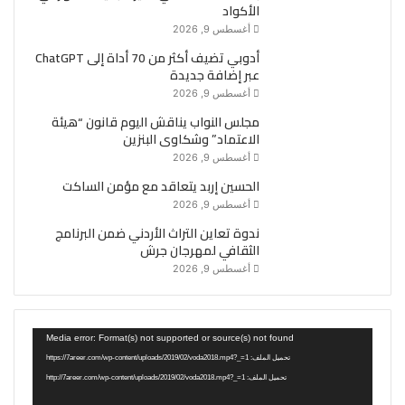
الأكواد
أغسطس 9, 2026
أدوبي تضيف أكثر من 70 أداة إلى ChatGPT
عبر إضافة جديدة
أغسطس 9, 2026
مجلس النواب يناقش اليوم قانون “هيئة
الاعتماد” وشكاوى البنزين
أغسطس 9, 2026
الحسين إربد يتعاقد مع مؤمن الساكت
أغسطس 9, 2026
ندوة تعاين التراث الأردني ضمن البرنامج
الثقافي لمهرجان جرش
أغسطس 9, 2026
مشغل
Media error: Format(s) not supported or source(s) not found
الفيديو
تحميل الملف: https://7areer.com/wp-content/uploads/2019/02/voda2018.mp4?_=1
تحميل الملف: http://7areer.com/wp-content/uploads/2019/02/voda2018.mp4?_=1