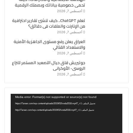
تحمى خصوصية بياناتك وبصمتك الرقمية
أغسطس 7, 2026
تعلم ChatGPT.. كيف تنشئ تقارير احترافية
من الإنترنت والملفات فى دقائق؟
أغسطس 7, 2026
العراق يعلن رفع مستوى الجاهزية الأمنية
والاستعداد القتالي
أغسطس 7, 2026
جوتيريش قلق حيال التصعيد المستمر للنزاع
الروسى- الأوكرانى
أغسطس 7, 2026
مشغل
Media error: Format(s) not supported or source(s) not found
الفيديو
تحميل الملف: https://7areer.com/wp-content/uploads/2019/02/voda2018.mp4?_=1
تحميل الملف: http://7areer.com/wp-content/uploads/2019/02/voda2018.mp4?_=1