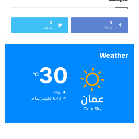
0
0
Fans
متابعينا
Weather
30
℃
عمان
الرطوبة:
36%
الرياح:
6.43 كيلومتر/ساعة
Clear Sky