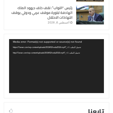
رئيس “النواب”: نقف خلف جهود الملك
الهادفة لبلورة موقف عربي ودولي يوقف
انتهاكات الاحتلال
أغسطس 6, 2026
مشغل
Media error: Format(s) not supported or source(s) not found
الفيديو
تحميل الملف: https://7areer.com/wp-content/uploads/2019/02/voda2018.mp4?_=1
تحميل الملف: http://7areer.com/wp-content/uploads/2019/02/voda2018.mp4?_=1
تابعنا