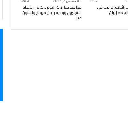
93
أغسطس 7, 2026
109
ة الـ14 الإسرائيلية: ترامب فى
مواعيد مباريات اليوم .. كأس الاتحاد
ق مع إيران
الانجليزي وودية بايرن ميونخ واستون
فيلا