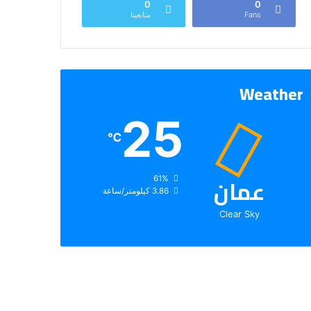
0
0
Fans
متابعينا
Weather
25
℃
عمان
الرطوبة:
61%
الرياح:
3.86 كيلومتر/ساعة
Clear Sky