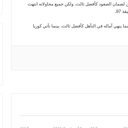
ين لضمان الصعود كأفضل ثالث، ولكن جميع محاولاته انتهت
97.
تيجة ترفع رصيد لبنان عند 3 نقاط بفارق أهداف -1 مما ينهي آماله في التأهل كأفضل ثالث، بينما تأتي كوريا