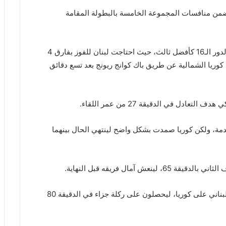
 ضمن منافسات المجموعة الخامسة بالبطولة المقامة
الفوز ولا بديل عنه كان شعار كل منهما من أجل التأهل لدور الـ16 كأفضل ثالث، حيث احتاجت لبنان للفوز بفارق 4
ريا الشمالية عن طريق باك كوانج ريونج بعد تسع دقائق
ادل في الدقيقة 27 من عمر اللقاء.
دمة، ولكن كوريا صمدت بشكل واضح لينتهي الحال بينهما
 آمال فريقه قبل النهاية.
الدقائق الأخيرة شهدت إثارة كبيرة باستمرار الضغط اللبناني على كوريا، ليحصلون على ركلة جزاء في الدقيقة 80