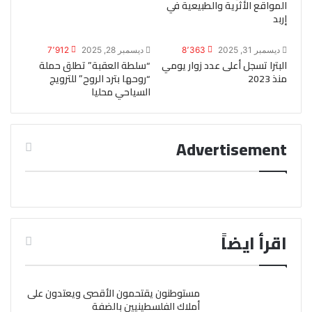
المواقع الأثرية والطبيعية في
إربد
ديسمبر 31, 2025
8٬363
ديسمبر 28, 2025
7٬912
البترا تسجل أعلى عدد زوار يومي
“سلطة العقبة” تطلق حملة
منذ 2023
“روحها بترد الروح” للترويج
السياحي محليا
Advertisement
اقرأ ايضاً
مستوطنون يقتحمون الأقصى ويعتدون على
أملاك الفلسطينيين بالضفة