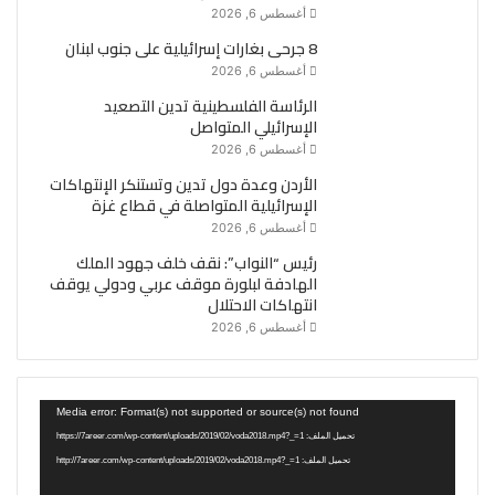
أغسطس 6, 2026
8 جرحى بغارات إسرائيلية على جنوب لبنان
أغسطس 6, 2026
الرئاسة الفلسطينية تدين التصعيد
الإسرائيلي المتواصل
أغسطس 6, 2026
الأردن وعدة دول تدين وتستنكر الإنتهاكات
الإسرائيلية المتواصلة في قطاع غزة
أغسطس 6, 2026
رئيس “النواب”: نقف خلف جهود الملك
الهادفة لبلورة موقف عربي ودولي يوقف
انتهاكات الاحتلال
أغسطس 6, 2026
مشغل
Media error: Format(s) not supported or source(s) not found
الفيديو
تحميل الملف: https://7areer.com/wp-content/uploads/2019/02/voda2018.mp4?_=1
تحميل الملف: http://7areer.com/wp-content/uploads/2019/02/voda2018.mp4?_=1