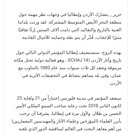
حرير _ يتشارك الأردن وإيطاليا في وجهات نظر مهمة حول
منطقة البحر الأبيض المتوسط المشتركة. لقد ورثت بلداننا
الغنية بالتاريخ والتقاليد التي دامت آلاف السنين إرثًا ثقافيًا
مثيرًا للإعجاب، قُدِّر أن يتم نقله وحمايته للأجيال القادمة.
بهذه الروح، ستستضيف إيطاليا المؤتمر الدولي التالي حول
تاريخ وآثار الأردن (ICHAJ 14) ، وهو فعالية دولية تحتل مكانة
مرموقة وتعقد كل ثلاث سنوات منذ عام 1980 بالتناوب مع
عمان، وفي بلد يساهم بنشاط في التحقيقات الأثرية في
الأردن.
سيعقد المؤتمر في مدينة فلورنس إعتباراً من 21 ولغاية 25
كانون الثاني 2019 تحت رعاية صاحب السمو الملكي الأمير
الحسن بن طلال. ولأول مرة في إيطاليا، يشرفنا أن نرحب
بأبرز العلماء (المؤرخين وعلماء الآثار والمهندسين المعماريين)
من أهم معاهد البحث في العالم لمناقشة الدور الذي تلعبه