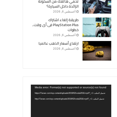
تحمي هاتفك من السخونة
الزائدة داخل السيارة؟
أغسطس 6, 2026
طريقة إلغاء اشتراك
PlayStation Plus فى أى وقت..
خطوات
أغسطس 6, 2026
ارتفاع أسعار الذهب عالميا
أغسطس 6, 2026
مشغل
Media error: Format(s) not supported or source(s) not found
الفيديو
تحميل الملف: https://7areer.com/wp-content/uploads/2019/02/voda2018.mp4?_=1
تحميل الملف: http://7areer.com/wp-content/uploads/2019/02/voda2018.mp4?_=1