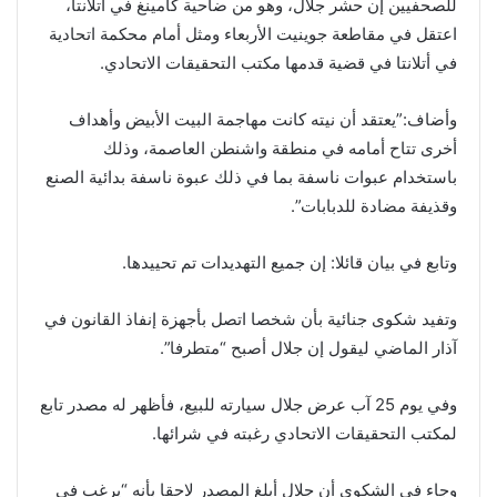
للصحفيين إن حشر جلال، وهو من ضاحية كامينغ في أتلانتا،
اعتقل في مقاطعة جوينيت الأربعاء ومثل أمام محكمة اتحادية
في أتلانتا في قضية قدمها مكتب التحقيقات الاتحادي.
وأضاف:”يعتقد أن نيته كانت مهاجمة البيت الأبيض وأهداف
أخرى تتاح أمامه في منطقة واشنطن العاصمة، وذلك
باستخدام عبوات ناسفة بما في ذلك عبوة ناسفة بدائية الصنع
وقذيفة مضادة للدبابات”.
وتابع في بيان قائلا: إن جميع التهديدات تم تحييدها.
وتفيد شكوى جنائية بأن شخصا اتصل بأجهزة إنفاذ القانون في
آذار الماضي ليقول إن جلال أصبح “متطرفا”.
وفي يوم 25 آب عرض جلال سيارته للبيع، فأظهر له مصدر تابع
لمكتب التحقيقات الاتحادي رغبته في شرائها.
وجاء في الشكوى أن جلال أبلغ المصدر لاحقا بأنه “يرغب في