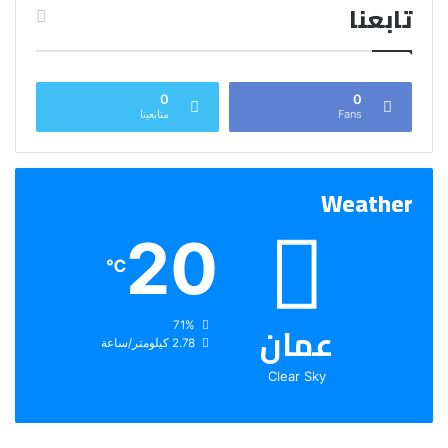
تابعنا
0
0
Fans
متابعينا
Weather
20
℃
عمان
الرطوبة:
71%
الرياح:
2.78 كيلومتر/ساعة
Clear Sky