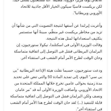
لكن بريكست قاسيًا سيكون الخيار الأقل جاذبية للاتحاد
الأوروبي وبريطانيا”.
وأعربت إيرلندا عن أسفها لنتيجة التصويت التي من شأنها أن
تزيد من مخاطر بريكست غير منظّم، مبينةً أنها ستستمر
بتكثيف استعداداتها لمثل هذه النتيجة.
وقالت الوزيرة الأولى فى اسكتلندا، نيكولا ستورجيون، إن
البرلمان البريطانى فشل فى التوصل إلى اتفاقية متماسكة
وحان الوقت لطرح الأمر أمام الشعب فى استفتاء آخر.
ودعت ستورجيون، حسبما نقلت هيئة الإذاعة البريطانية “بى
بى سي” اليوم، إلى تمديد المادة 50 والتى تنص على تحديد
مدة زمنية بحوالى عامين تخرج خلالها المملكة المتحدة من
الاتحاد الأوروبي. وأضافت الوزيرة الأولى أنه قد “مر عامان
ونصف ولكن البرلمان فشل فى التوصل إلى اتفاقية متماسكة
قابلة للتنفيذ (…) لقد حان الوقت لطرح هذا الأمر أمام الشعب
فى استفتاء آخر”.