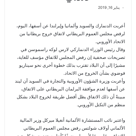
يناير 16, 2019
أعربت الدنمارك والسويد وألمانيا وإيرلندا عن أسفها، اليوم،
لرفض مجلس العموم البريطاني لاتفاق خروج بريطانيا من
الاتحاد الأوروبي.
وقال رئيس الوزراء الدنماركي لارس لوكه راسموسن في
تصريحات صحفية إن رفض المجلس للاتفاق مؤسف للغاية،
مشيرًا إلى أن البلاد تقترب بذلك خطوة أخرى نحو سيناريو
فوضوي بشأن الخروج من الاتحاد.
وأعربت وزيرة الشؤون الأوروبية والتجارة في السويد آن ليند
عن أسفها لعدم موافقة البرلمان البريطاني على الاتفاق،
مبينةً أن ذلك الاتفاق يظل أفضل طريقة لخروج البلاد بشكل
منظم من التكتل الأوروبي.
واعتبر نائب المستشارة الألمانية أنغيلا ميركل وزير المالية
الألماني أولاف شولتس رفض مجلس العموم البريطاني
للاتفاق يومًا مريرًا لأوروبا، مضيفًا “أننا مستعدون بشكل جيد،