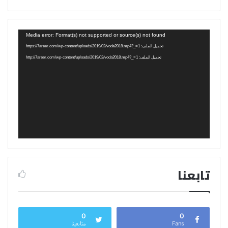
مشغل
Media error: Format(s) not supported or source(s) not found
الفيديو
تحميل الملف: https://7areer.com/wp-content/uploads/2019/02/voda2018.mp4?_=1
تحميل الملف: http://7areer.com/wp-content/uploads/2019/02/voda2018.mp4?_=1
تابعنا
0
0
Fans
متابعينا