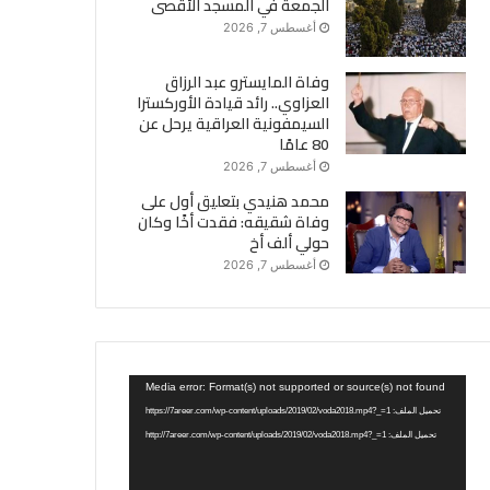
الجمعة في المسجد الأقصى
أغسطس 7, 2026
وفاة المايسترو عبد الرزاق
العزاوي.. رائد قيادة الأوركسترا
السيمفونية العراقية يرحل عن
80 عامًا
أغسطس 7, 2026
محمد هنيدي بتعليق أول على
وفاة شقيقه: فقدت أخًا وكان
حولي ألف أخ
أغسطس 7, 2026
مشغل
Media error: Format(s) not supported or source(s) not found
الفيديو
تحميل الملف: https://7areer.com/wp-content/uploads/2019/02/voda2018.mp4?_=1
تحميل الملف: http://7areer.com/wp-content/uploads/2019/02/voda2018.mp4?_=1