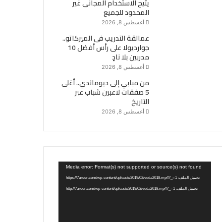
يتيح الاستخدام المجانى غير
المحدود للجميع
أغسطس 8, 2026
عمالقة التدريب فى الميركاتو..
جوارديولا على رأس أفضل 10
مدربين بلا نادٍ
أغسطس 8, 2026
من مبابي إلى ديوماندي.. أغلى
5 صفقات لاعبين شباب عبر
التاريخ
أغسطس 8, 2026
مشغل
Media error: Format(s) not supported or source(s) not found
الفيديو
تحميل الملف: https://7areer.com/wp-content/uploads/2019/02/voda2018.mp4?_=1
تحميل الملف: http://7areer.com/wp-content/uploads/2019/02/voda2018.mp4?_=1