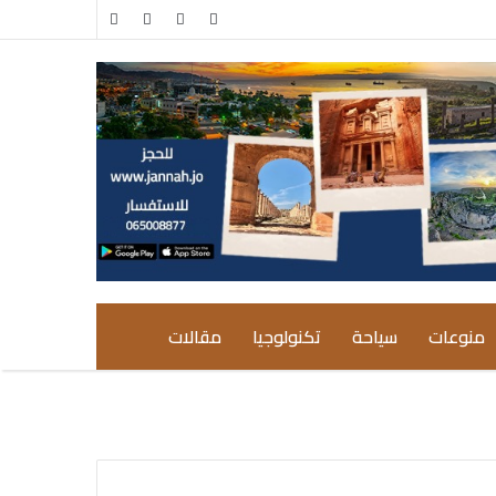
مقال
إضافة
عشوائي
عمود
جانبي
منوعات
سياحة
تكنولوجيا
مقالات