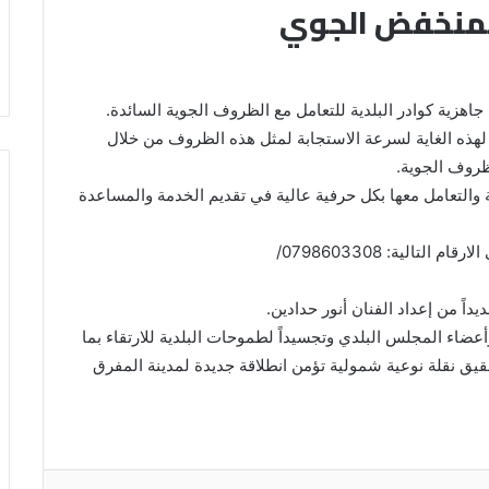
لمنخفض الجوي
اهزية كوادر البلدية للتعامل مع الظروف الجوية السائدة.
فة لهذه الغاية لسرعة الاستجابة لمثل هذه الظروف من خلال
ظروف الجوية.
 والتعامل معها بكل حرفية عالية في تقديم الخدمة والمساعدة
وأشار إلى أنه يمكن للمواطنين التواصل مع البلدية على الارقام التالية: 0798603308/
اً من إعداد الفنان أنور حدادين.
عضاء المجلس البلدي وتجسيداً لطموحات البلدية للارتقاء بما
يق نقلة نوعية شمولية تؤمن انطلاقة جديدة لمدينة المفرق