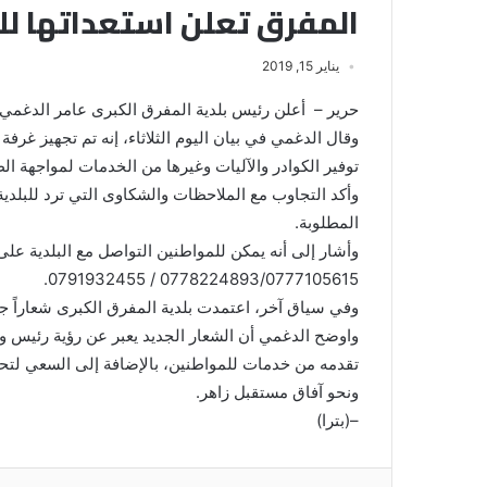
المفرق تعلن استعداتها ل
يناير 15, 2019
حرير – أعلن رئيس بلدية المفرق الكبرى عامر الدغمي ج
وقال الدغمي في بيان اليوم الثلاثاء، إنه تم تجهيز غر
توفير الكوادر والآليات وغيرها من الخدمات لمواجهة ال
وأكد التجاوب مع الملاحظات والشكاوى التي ترد للبلدية
المطلوبة.
0778224893/0777105615 / 0791932455.
وفي سياق آخر، اعتمدت بلدية المفرق الكبرى شعاراً جديد
واوضح الدغمي أن الشعار الجديد يعبر عن رؤية رئيس وأ
تقدمه من خدمات للمواطنين، بالإضافة إلى السعي لتحق
ونحو آفاق مستقبل زاهر.
–(بترا)