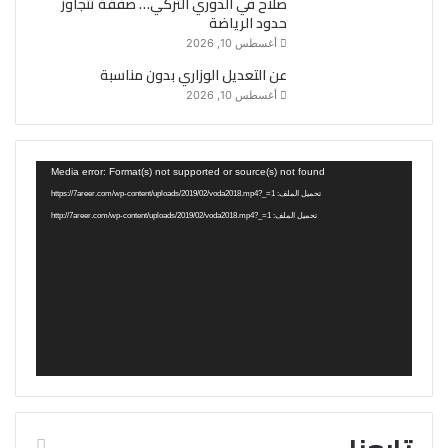
صلاح في الدوري التركي… صفقة تتجاوز
حدود الرياضة
أغسطس 10, 2026
عن التعديل الوزاري بدون مناسبة
أغسطس 10, 2026
مشغل
Media error: Format(s) not supported or source(s) not found
الفيديو
تحميل الملف: https://7areer.com/wp-content/uploads/2019/02/voda2018.mp4?_=1
تحميل الملف: http://7areer.com/wp-content/uploads/2019/02/voda2018.mp4?_=1