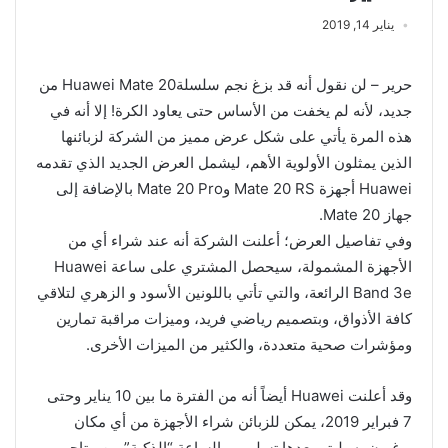
يناير 14, 2019
حرير – لن نقول أنه قد بزغ نجم سلسلةHuawei Mate 20 من
جديد، لأنه لم يخفت من الأساس حتى يعاود الكرة! إلا أنه في
هذه المرة يأتي على شكل عرض مميز من الشركة لزبائنها
الذين يمثلون الأولوية الأهم، ليشمل العرض الجديد الذي تقدمه
Huawei أجهزة Mate 20 RS وMate 20 Pro بالإضافة إلى
جهاز Mate 20.
وفي تفاصيل العرض؛ أعلنت الشركة أنه عند شراء أي من
الأجهزة المشمولة، سيحصل المشتري على ساعة Huawei
Band 3e الرائعة، والتي تأتي باللونين الأسود و الزهري لتلاقي
كافة الأذواق، وبتصميم رياضي فريد، وميزات مراقبة تمارين
ومؤشرات صحية متعددة، والكثير من الميزات الأخرى.
وقد أعلنت Huawei أيضاً أنه من الفترة ما بين 10 يناير وحتى
7 فبراير 2019، يمكن للزبائن شراء الأجهزة من أي مكان
يرغبون به، ليتم بعدها تسليمهم الساعة “الذكية” من متاجر