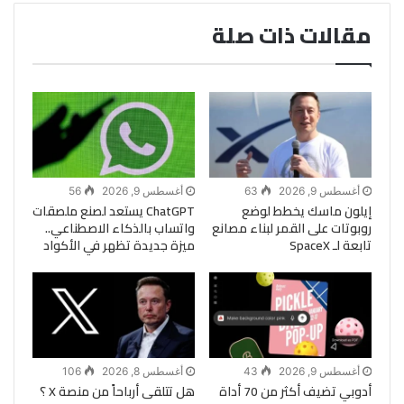
مقالات ذات صلة
أغسطس 9, 2026
63
أغسطس 9, 2026
56
إيلون ماسك يخطط لوضع
ChatGPT يستعد لصنع ملصقات
روبوتات على القمر لبناء مصانع
واتساب بالذكاء الاصطناعي..
تابعة لـ SpaceX
ميزة جديدة تظهر في الأكواد
أغسطس 9, 2026
43
أغسطس 8, 2026
106
أدوبي تضيف أكثر من 70 أداة
هل تتلقى أرباحاً من منصة X ؟