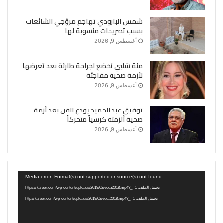
شمس البارودي تهاجم مروّجي الشائعات
بسبب تصريحات منسوبة لها
أغسطس 9, 2026
منة شلبي تخضع لجراحة طارئة بعد تعرضها
لأزمة صحية مفاجئة
أغسطس 9, 2026
توفيق عبد الحميد يودع الفن بعد أزمة
صحية ألزمته كرسياً متحركاً
أغسطس 9, 2026
مشغل
Media error: Format(s) not supported or source(s) not found
الفيديو
تحميل الملف: https://7areer.com/wp-content/uploads/2019/02/voda2018.mp4?_=1
تحميل الملف: http://7areer.com/wp-content/uploads/2019/02/voda2018.mp4?_=1