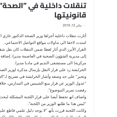
تنقلات داخلیة في ”الصحة“ ت
قانونیتها
يناير 13, 2019
أثارت تنقلات داخلیة أجراھا وزیر الصحة الدكتور غازي
امتدت لاحقا الى تداولات مواقع التواصل الاجتماعي.
القرار الأبرز الذي أثار لغطا ضمن التنقلات كان نقل ش
إلى مدیریة الشؤون الصحیة في العاصمة مدیرا، إضافة إ
مركزیة) الى مستشفى الندیم في مادبا مدیرا.
الخرابشة رد على قرار النقل بإرسال مذكرة لوزیر الصح
وتجبر“ على حد وصفه وأشار الخرابشة في تصریح لـ“الغد
”عدول الوزیر عن قرار منع الشیبس في المدارس، خلا
رفضت تمریر الموضوع“.
واضاف انھ تحفظ أیضا على قرار اللجنة المشكلة لبحث تأ
”لیس ھذا ما طلبھ الوزیر من اللجنة“.
وكانت اللجنة قررت بأنھ ”لا یوجد دلیل علمي قاطع عل