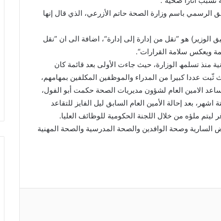
 تسبب آثارا صحیة“.
طق الرسمي باسم وزارة الصحة حاتم الأزرعي، الذي قال إنھا
 الوزیر) ھو ”نقل من إدارة إلى إدارة“، اضافة الى ان ”نقل
ظمة ویعكس سلامة القرارات“.
انیة منذ تسلمھ الوزارة، حیث جاءت الأولى بعد قائمة كان
ثّبت عددا كبیرا من المدراء والموظفین المكلفین بمھامھم،
 مساعد الامین العام لشؤون مدیریات الصحة حكمت أبو الفول،
 اشھر، بعد إحالة الأمین العام السابق لیل الفایز للتقاعد
 لیتم ملؤه من خلال اللجنة الحكومیة للوظائف العلیا.
نھم مدراء الامراض الساریة وصحة الوافدین والصحة المدرسیة والصحة المھنیة