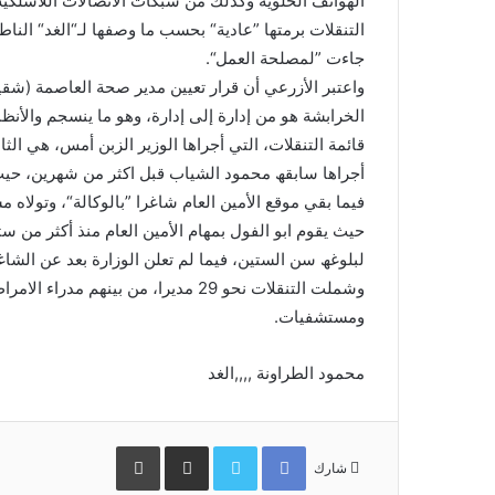
الھواتف الخلویة وكذلك من شبكات الاتصالات اللاسلكیة
التنقلات برمتھا ”عادیة“ بحسب ما وصفھا لـ“الغد“ النا
جاءت ”لمصلحة العمل“.
واعتبر الأزرعي أن قرار تعیین مدیر صحة العاصمة (شقیق
الخرابشة ھو من إدارة إلى إدارة، وھو ما ینسجم والأن
قائمة التنقلات، التي أجراھا الوزیر الزبن أمس، ھي الث
أجراھا سابقھ محمود الشیاب قبل اكثر من شھرین، حیث 
فیما بقي موقع الأمین العام شاغرا ”بالوكالة“، وتولاه
حیث یقوم ابو الفول بمھام الأمین العام منذ أكثر من ستة
لبلوغھ سن الستین، فیما لم تعلن الوزارة بعد عن الشاغر
وشملت التنقلات نحو 29 مدیرا، من بی
ومستشفیات.
محمود الطراونة ,,,,الغد
Facebook
Twitter
مشاركة
طباعة
عبر
شارك
البريد