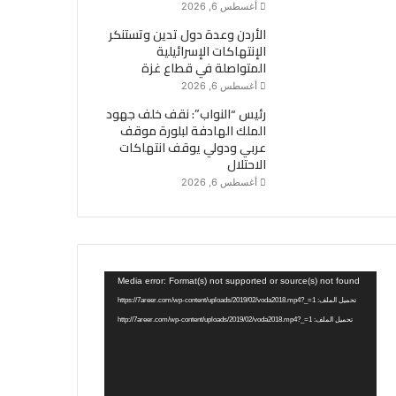
أغسطس 6, 2026
الأردن وعدة دول تدين وتستنكر
الإنتهاكات الإسرائيلية
المتواصلة في قطاع غزة
أغسطس 6, 2026
رئيس “النواب”: نقف خلف جهود
الملك الهادفة لبلورة موقف
عربي ودولي يوقف انتهاكات
الاحتلال
أغسطس 6, 2026
مشغل
Media error: Format(s) not supported or source(s) not found
الفيديو
تحميل الملف: https://7areer.com/wp-content/uploads/2019/02/voda2018.mp4?_=1
تحميل الملف: http://7areer.com/wp-content/uploads/2019/02/voda2018.mp4?_=1