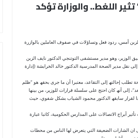
ثیر اللغط.. والوزارة تؤکد
 الزبن أمس، ردود فعل وتساؤلات في صفوف العاملین بالوازرة
قیق الوزیر، وھو مدیر مستشفى التوتنجي الدكتور نایف الزبن
لى نقل مدیر الصحة المدرسیة الدكتور خالد الخرابشة (إدارة
ة تطلب إحالتھ إلى التقاعد، معتبرا أن ما جرى بحقھ ھو ”ظلم
“، إلى أنھ كان احتج على سلسلة قرارات للوزیر، من بینھا
فا لقرار سابقھ الدكتور محمود الشیاب بشكل شفوي، حیث
ثیر أبراج الاتصالات على المدارس الحكومیة، كاتبا عبارة
ى ان الشارات الضعیفة التي یتعرض لھا الناس من محطات