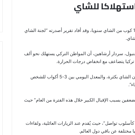
استهلاكا للشاي
كشفت معطيات أن المواطن التركي يستهلك نحو 1300 كوب من الشاي سنويا، وقد أفاد تقرير أصدرته “لجنة الشاي
شاي.
ل، سردار أرشاهين، أن المواطن التركي يستهلك نحو ألف
وقال في حديث لوكالة “الأناضول، إن “الأتراك يستهلكون الشاي بكثرة، والمعدل اليومي بين 3-5 أكواب للشخص
عفين بسبب الإقبال الكبير خلال هذه الفترة من العام” حيث
لوب تواصل”، حيث يُقدم عند الزيارات العائلية، ولقاءات
 مختلفة عن باقي دول العالم.