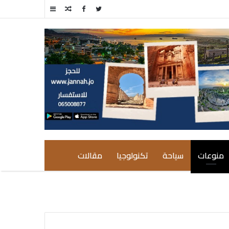
مقال
إضافة
عشوائي
عمود
جانبي
منوعات
سياحة
تكنولوجيا
مقالات