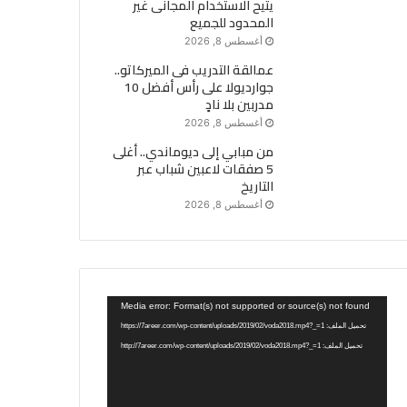
يتيح الاستخدام المجانى غير
المحدود للجميع
أغسطس 8, 2026
عمالقة التدريب فى الميركاتو..
جوارديولا على رأس أفضل 10
مدربين بلا نادٍ
أغسطس 8, 2026
من مبابي إلى ديوماندي.. أغلى
5 صفقات لاعبين شباب عبر
التاريخ
أغسطس 8, 2026
مشغل
Media error: Format(s) not supported or source(s) not found
الفيديو
تحميل الملف: https://7areer.com/wp-content/uploads/2019/02/voda2018.mp4?_=1
تحميل الملف: http://7areer.com/wp-content/uploads/2019/02/voda2018.mp4?_=1