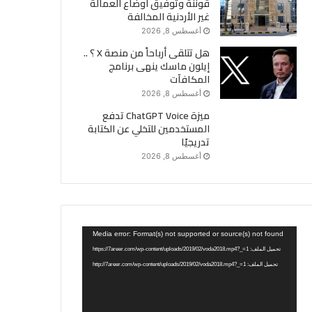
قوننة وتوفيق أوضاع العمالة
غير الأردنية المخالفة
أغسطس 8, 2026
هل تتلقى أرباحاً من منصة X ؟ ..
إيلون ماسك ينهى برنامج
المكافآت
أغسطس 8, 2026
ميزة ChatGPT Voice تدفع
المستخدمين للتخلي عن الكتابة
تدريجيًا
أغسطس 8, 2026
مشغل
Media error: Format(s) not supported or source(s) not found
الفيديو
تحميل الملف: https://7areer.com/wp-content/uploads/2019/02/voda2018.mp4?_=1
تحميل الملف: http://7areer.com/wp-content/uploads/2019/02/voda2018.mp4?_=1