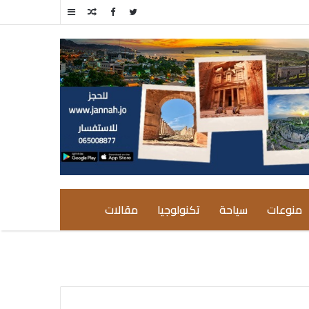
مقال
إضافة
عشوائي
عمود
جانبي
منوعات
سياحة
تكنولوجيا
مقالات