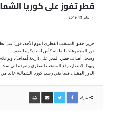
قطر تفوز على كوريا الشما
يناير 13, 2019
حرير_حقق المنتخب القطري اليوم الأحد، فوزا على نظ
دور المجموعات لبطولة كأس آسيا بكرة القدم.
وسجل أهداف قطر، المعز علي (أربعة أهداف)، وبوعلام 
وبهذا الانتصار، رفع المنتخب القطري رصيده إلى ست ن
الدور المقبل، فيما بقي رصيد كوريا الشمالية خاليا من ا
Facebook
Twitter
مشاركة
طباعة
عبر
شارك
البريد