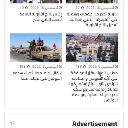
أغسطس 10, 2026
50
أغسطس 10, 2026
49
التربية تحذر من صفحات وهمية
إعلان نتائج الثانوية العامة
على “تيليغرام” تدعي إمكانية
للصف الثاني عشر
تعديل نتائج الثانوية
أغسطس 9, 2026
136
أغسطس 9, 2026
103
مجلس الوزراء يقرِّر الموافقة
7 قتلى و35 مصاباً جراء هجوم
على آليَّة التَّعويض والمبادلة
الحوثيين على ميناء المخا
للأراضي التي سيتمَّ استملاكها
لغايات إقامة مشروع سكَّة
حديد ميناء العقبة وتوسعة
البوتاس
Advertisement