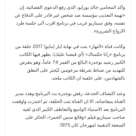
واكد المحامي خالد بورايو، الذي رفع الدعوى القضائية، إن
«تهمة التعذيب مؤسسة ضد شخص غير قادر على الدفاع عن
نفسه، وفق سيناريو غريب في برنامج اقرب الى جلسة طرد
الارواح الشريرة».
وكانت قناة «النهار» بثت في نهاية ايار (مايو) 2017 حلقة من
برنامج «رانا حكمناك» (أي قبضنا عليك)، يظهر فيها الكاتب
الكبير رشيد بوجدرة البالغ من العمر 74 عاماً، وهو يتعرض
للتهديد من ضباط شرطة مزعومين ليُجبَر على النطق
بالشهادتين، على خلفية ان الكاتب ملحد.
وعند اكتشاف الخدعة، رفض بوجدرة بث البرنامج وهدد مدير
القناة بمقاضاته، الا ان القناة بثت الحلقة، ثم اعتذرت واوقفت
البرنامج بعد الاستياء الواسع والتعاطف الكبير الذي لقيه
صاحب سيناريو فيلم «وقائع سنين الجمر»، الحائز على
السعفة الذهبية لمهرجان كان 1975.