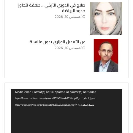
صلاح في الدوري التركي… صفقة تتجاوز
حدود الرياضة
أغسطس 10, 2026
عن التعديل الوزاري بدون مناسبة
أغسطس 10, 2026
مشغل
Media error: Format(s) not supported or source(s) not found
الفيديو
تحميل الملف: https://7areer.com/wp-content/uploads/2019/02/voda2018.mp4?_=1
تحميل الملف: http://7areer.com/wp-content/uploads/2019/02/voda2018.mp4?_=1