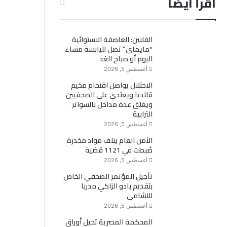
اقرأ ايضاً
الفلبين: العاصفة الاستوائية
“مايماى” تصل لليابسة مساء
اليوم أو صباح الغد
أغسطس 5, 2026
الاحتلال يواصل اقتحام مخيم
قلنديا ويعتدي على الصحفيين
ويغلق عدة مداخل بالسواتر
الترابية
أغسطس 5, 2026
الأمن العام يتلف مواد مخدرة
ضُبطت في 1121 قضية
أغسطس 5, 2026
تأجيل المؤتمر الصحفي الخاص
بتقديم بادو الزاكي مدربا
للنشامى
أغسطس 5, 2026
المحكمة المصرية تحيل أوراق