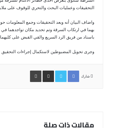
الشرطة شكوى بتعرض احدى حظائر الاغنام للسرقة من
التحقيقات وعمليات البحث والتحري للوقوف على ملابسا
واضاف البيان أنه وبعد التحقيقات وجمع المعلومات ح
بهما في ارتكاب السرقة وتم تحديد مكان تواجدهما في 
باسناد من فريق الرد السريع والقي القبض على كليهما وتم ضبط 250 راسا من الماشية المسرو
وجرى تحويل المضبوطين لاستكمال إجراءات التحقيق م
Facebook
Twitter
مشاركة
طباعة
عبر
شارك
البريد
مقالات ذات صلة