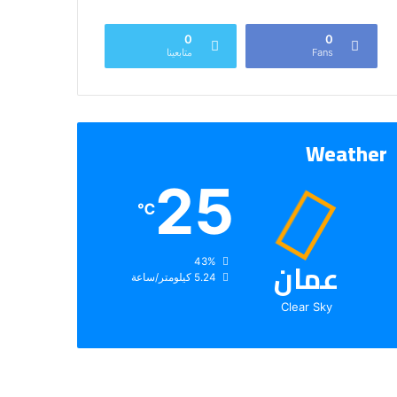
0
0
Fans
متابعينا
Weather
25
℃
عمان
الرطوبة:
43%
الرياح:
5.24 كيلومتر/ساعة
Clear Sky