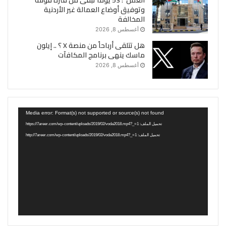
وتوفيق أوضاع العمالة غير الأردنية
المخالفة
أغسطس 8, 2026
هل تتلقى أرباحاً من منصة X ؟ .. إيلون
ماسك ينهى برنامج المكافآت
أغسطس 8, 2026
مشغل
Media error: Format(s) not supported or source(s) not found
الفيديو
تحميل الملف: https://7areer.com/wp-content/uploads/2019/02/voda2018.mp4?_=1
تحميل الملف: http://7areer.com/wp-content/uploads/2019/02/voda2018.mp4?_=1