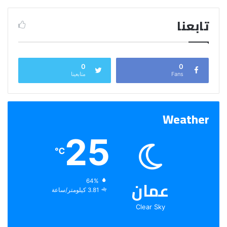
تابعنا
0
0
Fans
متابعينا
Weather
25
℃
عمان
الرطوبة:
64%
الرياح:
3.81 كيلومتر/ساعة
Clear Sky