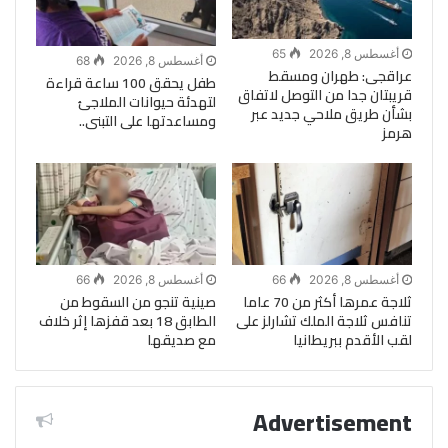
أغسطس 8, 2026
65
أغسطس 8, 2026
68
عراقجى: طهران ومسقط
طفل يحقق 100 ساعة قراءة
قريبتان جدا من التوصل لاتفاق
لتهدئة حيوانات الملاجئ
بشأن طريق ملاحي جديد عبر
ومساعدتها على التبنى..
هرمز
أغسطس 8, 2026
66
أغسطس 8, 2026
66
ثلاجة عمرها أكثر من 70 عاما
صينية تنجو من السقوط من
تنافس ثلاجة الملك تشارلز على
الطابق 18 بعد قفزها إثر خلاف
لقب الأقدم ببريطانيا
مع صديقها
Advertisement