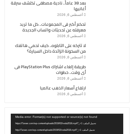
بعد 38 عاماً.. نادية مصطفى تكتشف سرقة
أغانيها
أغسطس 6, 2026
تحكم أكبر فى المجموعات.. كل ما تريد
معرفته عن تحديثات واتساب الجديدة
أغسطس 6, 2026
لا تتركه على التابلوه.. كيف تحمي هاتفك
من السخونة الزائدة داخل السيارة؟
أغسطس 6, 2026
طريقة إلغاء اشتراك PlayStation Plus فى
أى وقت.. خطوات
أغسطس 6, 2026
ارتفاع أسعار الذهب عالميا
أغسطس 6, 2026
مشغل
Media error: Format(s) not supported or source(s) not found
الفيديو
تحميل الملف: https://7areer.com/wp-content/uploads/2019/02/voda2018.mp4?_=1
تحميل الملف: http://7areer.com/wp-content/uploads/2019/02/voda2018.mp4?_=1