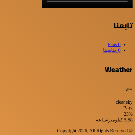
تابعنا
Fans
0
0
متابعينا
Weather
عمان
clear sky
℃
33
23%
الرطوبة:
الرياح:
5.58 كيلومتر/ساعة
© Copyright 2026, All Rights Reserved