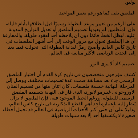
يوليو.
الملصق بقى كما هو رغم تغيير المواعيد
على الرغم من تغيير موعد البطولة رسميًا قبل انطلاقها بأيام قليلة،
فإن المنظمين لم يعيدوا تصميم الملصق أو تعديل التواريخ المدونة
عليه، ليظل الخطأ قائمًا دون أن يلاحظه أحد لعقود طويلة، والمفارقة
أن هذا الملصق تحول مع مرور الوقت إلى أحد أشهر الملصقات فى
تاريخ كأس العالم وأصبح رمزًا لبداية البطولة التى تحولت فيما بعد
إلى الحدث الرياضى الأكثر متابعة فى العالم.
تصميم كاد ألا يرى النور
كشف مؤرخون متخصصون فى تاريخ كرة القدم أن اختيار الملصق
الرسمى جاء بعد مسابقة ضمت عدة تصميمات مختلفة، ووصل إلى
المرحلة النهائية خمسة ملصقات، كان اثنان منها من تصميم الفنان
الأوروجوانى غييرمو لابورد، الذى فاز فى النهاية بتصميم الملصق
الرسمى للبطولة، ورغم الخطأ الموجود فيه، فإن الملصق لا يزال
يُنظر إليه باعتباره أحد أهم القطع التذكارية فى تاريخ كأس العالم،
ودليلًا على أن حتى أكبر الأحداث الرياضية فى العالم قد تحمل أخطاء
صغيرة لا يكتشفها أحد إلا بعد سنوات طويلة.