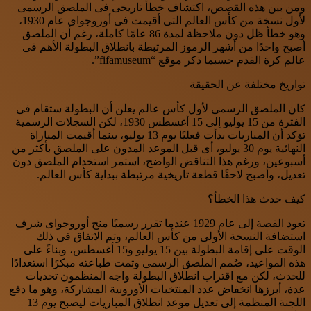
ومن بين هذه القصص، اكتشاف خطأ تاريخى فى الملصق الرسمى
لأول نسخة من كأس العالم التى أقيمت فى أوروجواى عام 1930،
وهو خطأ ظل دون ملاحظة لمدة 86 عامًا كاملة، رغم أن الملصق
أصبح واحدًا من أشهر الرموز المرتبطة بانطلاق البطولة الأهم فى
عالم كرة القدم حسبما ذكر موقع “fifamuseum”.
تواريخ مختلفة عن الحقيقة
كان الملصق الرسمى لأول كأس عالم يعلن أن البطولة ستقام فى
الفترة من 15 يوليو إلى 15 أغسطس 1930، لكن السجلات الرسمية
تؤكد أن المباريات بدأت فعليًا يوم 13 يوليو، بينما أقيمت المباراة
النهائية يوم 30 يوليو، أى قبل الموعد المدون على الملصق بأكثر من
أسبوعين، ورغم هذا التناقض الواضح، استمر استخدام الملصق دون
تعديل، وأصبح لاحقًا قطعة تاريخية مرتبطة ببداية كأس العالم.
كيف حدث هذا الخطأ؟
تعود القصة إلى عام 1929 عندما تقرر رسميًا منح أوروجواى شرف
استضافة النسخة الأولى من كأس العالم، وتم الاتفاق فى ذلك
الوقت على إقامة البطولة بين 15 يوليو و15 أغسطس، وبناءً على
هذه المواعيد، صُمم الملصق الرسمى وتمت طباعته مبكرًا استعدادًا
للحدث، لكن مع اقتراب انطلاق البطولة واجه المنظمون تحديات
عدة، أبرزها انخفاض عدد المنتخبات الأوروبية المشاركة، وهو ما دفع
اللجنة المنظمة إلى تعديل موعد انطلاق المباريات ليصبح يوم 13