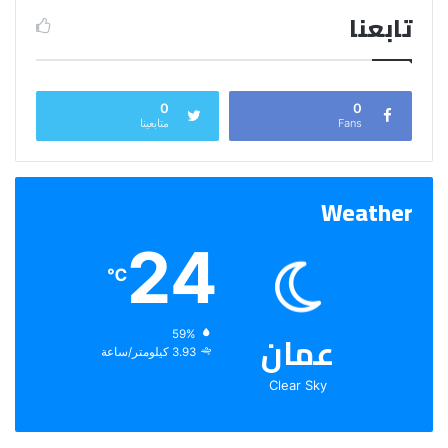
تابعنا
0
0
Fans
متابعينا
Weather
24
℃
عمان
الرطوبة:
59%
الرياح:
3.93 كيلومتر/ساعة
Clear Sky