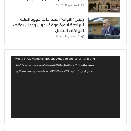
أغسطس 6, 2026
رئيس “النواب”: نقف خلف جهود الملك
الهادفة لبلورة موقف عربي ودولي يوقف
انتهاكات الاحتلال
أغسطس 6, 2026
مشغل
Media error: Format(s) not supported or source(s) not found
الفيديو
تحميل الملف: https://7areer.com/wp-content/uploads/2019/02/voda2018.mp4?_=1
تحميل الملف: http://7areer.com/wp-content/uploads/2019/02/voda2018.mp4?_=1