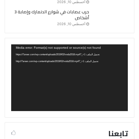
أغسطس 10, 2026
حرب عصابات في شوارع الدنمارك وإصابة 3
أشخاص
أغسطس 10, 2026
مشغل
Media error: Format(s) not supported or source(s) not found
الفيديو
تحميل الملف: https://7areer.com/wp-content/uploads/2019/02/voda2018.mp4?_=1
تحميل الملف: http://7areer.com/wp-content/uploads/2019/02/voda2018.mp4?_=1
تابعنا