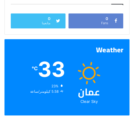
0
0
Fans
متابعينا
Weather
33
℃
عمان
الرطوبة:
23%
الرياح:
5.58 كيلومتر/ساعة
Clear Sky