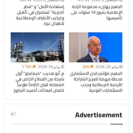
الجغبير يهنىء مجموعة الراية
إستعادة الأمل” و “قطر
الإعلامية بمرور 10 سنوات على
الخيرية” تستمران في تأهيل
تأسيسها
وتركيب الأطراف الإصطناعية
لأطفال غزة
يوليو 24, 2026
859
يوليو 18, 2026
1٬194
الجغبير: مؤتمر لندن الاستثماري
م. أبو هديب: “كيمابكو” أول
محطة مهمة لتعزيز الشراكة
شركة من القطاع الخاص في
الأردنية البريطانية وجذب
المملكة تتبنى التزاماً طوعياً
الاستثمارات النوعية
لخفض انبعاثات أكسيد النيتروز
Advertisement