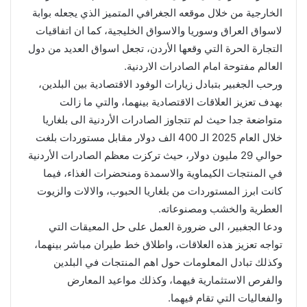
الخارجية من خلال موقعه الجغرافي المتميز الذي يجعله بوابة
لاسواق العراق وسوريا والاسواق الخليجية، كما ان اتفاقيات
التجارة الحرة التي وقعها الأردن، تجعل اسواق العديد من دول
العالم مفتوحة امام الصادرات الاردنية.
ورحب الجغبير بتبادل زيارات الوفود الاقتصادية بين البلدين،
بهدف تعزيز العلاقات الاقتصادية بينهما، والتي ما زالت
متواضعة جدا حيث لم تتجاوز الصادرات الأردنية الى بلغاريا
خلال العام 2025 الـ 400 الف دولار مقابل مستوردات بلغت
حوالي 29 مليون دولار، حيث تركزت معظم الصادرات الأردنية
في المنتجات الكيماوية والاسمدة ومنحضرات الغذاء، فيما
كانت ابرز المستوردات من بلغاريا الحبوب، والالات والزيوت
العطرية والخشب ومصنوعاته.
ودعا الجغبير، الى ضرورة العمل على حل المعيقات التي
تواجه تعزيز هذه العلاقات، واطلاق خط طيران مباشر بينهما،
وكذلك تبادل المعلومات حول اهم المنتجات في البلدين
والفرص الاستثمارية فيهما، وكذلك مواعيد المعارض
والفعاليات التي تقام فيهما.