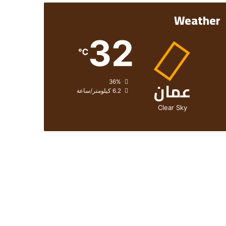
Weather
32
℃
عمان
الرطوبة:
36%
الرياح:
6.2 كيلومتر/ساعة
Clear Sky