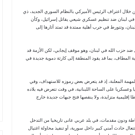
من خلال اعتراف الرئيس الأميركي بالنظام السوري الجديد، ذي
ورط في لبنان ضد تنظيم عسكري شيعي يقاتل إسرائيل، وكأن
لبنان، وتتورط في حرب أهلية ممتدة قد تمتد آثارها إلى
ضد حزب الله في لبنان، وهو موقف إيجابي، لكن الأزمة قد
ة المطاف، بما قد يقود المنطقة إلى كارثة دموية جديدة في
لمهمة المعلنة، إذ قد يتعرض بعض رموزه للاستهداف، وفي
ا وعسكريا على الساحة اللبنانية، في وقت تتعرض فيه بلاده
ا إقليمية متزايدة، ولا ينقصها فتح جبهات جديدة خارج
ساطة ودون مقدمات، في بلد عربي عانى تاريخيا من التدخل
ال حادث أمني كبير داخل سورية، أو تنفيذ محاولة اغتيال