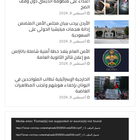
اعتداء على منظومة الديسي دون وقف
الضخ
أغسطس 9, 2026
الأردن يرحب ببيان مجلس الأمن المتضمن
إدانة هجمات ميليشيا الحوثي على
السعودية
أغسطس 9, 2026
الأمن العام ينفذ خطة أمنية شاملة بالتزامن
مع إعلان نتائج الثانوية العامة
أغسطس 9, 2026
الخارجية الإسرائيلية تطالب المتواجدين في
اليونان بإخفاء هويتهم وتجنب المظاهرات
الغاضبة
أغسطس 9, 2026
مشغل
Media error: Format(s) not supported or source(s) not found
الفيديو
تحميل الملف: https://7areer.com/wp-content/uploads/2019/02/voda2018.mp4?_=1
تحميل الملف: http://7areer.com/wp-content/uploads/2019/02/voda2018.mp4?_=1