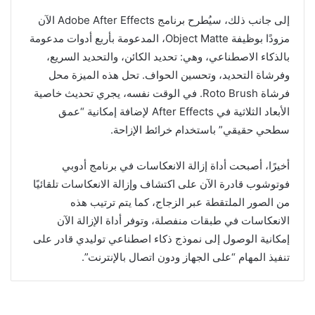
إلى جانب ذلك، سيُطرح برنامج Adobe After Effects الآن
مزودًا بوظيفة Object Matte، المدعومة بأربع أدوات مدعومة
بالذكاء الاصطناعي، وهي: تحديد الكائن، والتحديد السريع،
وفرشاة التحديد، وتحسين الحواف. تحل هذه الميزة محل
فرشاة Roto Brush. في الوقت نفسه، يجري تحديث خاصية
الأبعاد الثلاثية في After Effects لإضافة إمكانية “عمق
سطحي حقيقي” باستخدام خرائط الإزاحة.
أخيرًا، أصبحت أداة إزالة الانعكاسات في برنامج أدوبي
فوتوشوب قادرة الآن على اكتشاف وإزالة الانعكاسات تلقائيًا
من الصور الملتقطة عبر الزجاج، كما يتم ترتيب هذه
الانعكاسات في طبقات منفصلة، وتوفر أداة الإزالة الآن
إمكانية الوصول إلى نموذج ذكاء اصطناعي توليدي قادر على
تنفيذ المهام “على الجهاز ودون اتصال بالإنترنت”.