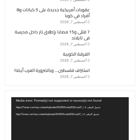
عقوبات أمريكية جديدة على 5 كيانات و8
أفراد في كوبا
أغسطس 7, 2026
7 قتلى و15 مصابا بإطلاق نار داخل مدرسة
فى تايلاند
أغسطس 7, 2026
الفرقة الكوبية
أغسطس 7, 2026
استنزاف فلسطين… وبالضرورة العرب أيضا!
أغسطس 7, 2026
مشغل
Media error: Format(s) not supported or source(s) not found
الفيديو
تحميل الملف: https://7areer.com/wp-content/uploads/2019/02/voda2018.mp4?_=1
تحميل الملف: http://7areer.com/wp-content/uploads/2019/02/voda2018.mp4?_=1