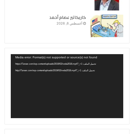
كاريكاتير عصام أحمد
أغسطس 6, 2026
مشغل
Media error: Format(s) not supported or source(s) not found
الفيديو
تحميل الملف: https://7areer.com/wp-content/uploads/2019/02/voda2018.mp4?_=1
تحميل الملف: http://7areer.com/wp-content/uploads/2019/02/voda2018.mp4?_=1