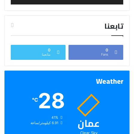
تابعنا
0
0
Fans
متابعينا
Weather
28
℃
عمان
الرطوبة:
41%
الرياح:
6.91 كيلومتر/ساعة
Clear Sky