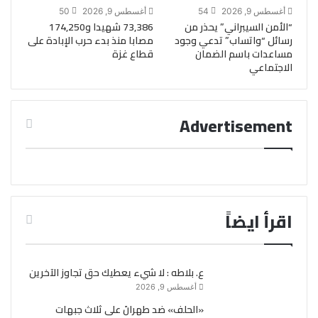
أغسطس 9, 2026
54
أغسطس 9, 2026
50
“الأمن السيبراني” يحذر من
73,386 شهيدا و174,250
رسائل “واتساب” تدعي وجود
مصابا منذ بدء حرب الإبادة على
مساعدات باسم الضمان
قطاع غزة
الاجتماعي
Advertisement
اقرأ ايضاً
ع. بلاطه : لا شيء يعطيك حق تجاوز الآخرين
أغسطس 9, 2026
«الحلف» ضد طهرانَ على ثلاث جبهات