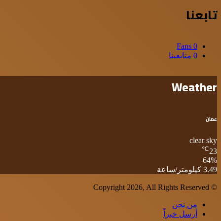
تابعنا
Fans
0
0
متابعينا
Weather
عمان
clear sky
℃
23
64%
الرطوبة:
الرياح:
3.49 كيلومتر/ساعة
© Copyright 2026, All Rights Reserved
من نحن
أرسل خبراً