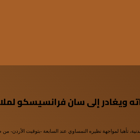
ته ويغادر إلى سان فرانسيسكو لملا
دنية، تأهبا لمواجهة نظيره النمساوي عند السابعة -بتوقيت الأردن- من 