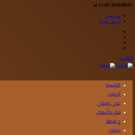
2026/08/07 at 12:05
من نحن
أرسل خبراً
إضافة
مقال
عمود
عشوائي
جانبي
القائمة
الرئيسية
أردنيات
عربي ودولي
مال وأعمال
ع بلاطة
برلمان