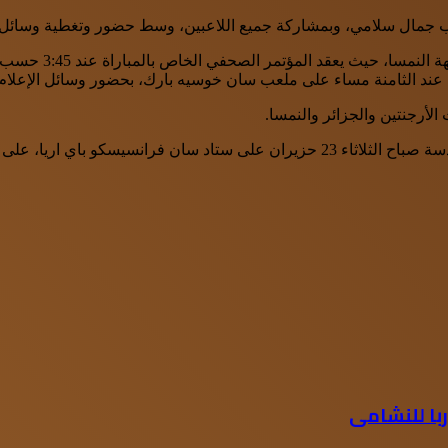
ب جمال سلامي، وبمشاركة جميع اللاعبين، وسط حضور وتغطية وسائل الإ
ويغادر وفد المنتخب
مي عند الثامنة مساء على ملعب سان خوسيه بارك، بحضور وسائل الإعلام
أرجنتين والجزائر والنمسا.
با للنشامى