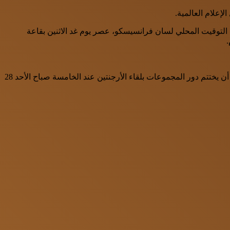
علام العالمية.
 اليوم الأحد، إلى سان فرانسيسكو استعدادا لمواجهة النمسا، حيث يعقد المؤتمر الصحفي الخاص بالمباراة عند 3:45 حسب التوقيت المحلي لسان فرانسيسكو، عصر يوم غد الاثنين بقاعة
.
ويستكمل المنتخب مواجهاته بالبطولة بلقاء نظيره الجزائري عند السادسة صباح الثلاثاء 23 حزيران على ستاد سان فرانسيسكو باي اريا، على أن يختتم دور المجموعات بلقاء الأرجنتين عند الخامسة صباح الأحد 28