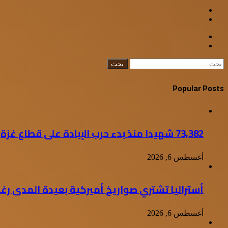
WhatsApp
Facebook
Google+
Twitter
Viber
إغلاق
البحث
عن:
Popular Posts
73,382 شهيدا منذ بدء حرب الإبادة على قطاع غزة
أغسطس 6, 2026
أستراليا تشتري صواريخ أميركية بعيدة المدى ر
أغسطس 6, 2026