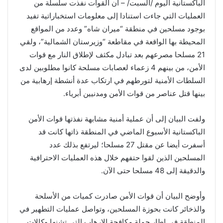
الباكستانية اليوم /السبت/ – أن القوات نفذت سلسلة من
العمليات التي جاءت استنادا إلى معلومات استخباراتية تفيد
بوجود مسلحين في منطقة “ميران شاه” وعدد من المواقع
المحيطة بها الواقعة في مقاطعة “وزيرستان الشمالية”، ولقي
21 مسلحا مصرعهم بعد تبادل مكثف لإطلاق النار مع قوات
الأمن، من بينهم 4 زعماء لعصابات مسلحة كانوا مطلوبين لدى
السلطات الأمنية لتورطهم في ارتكاب عدة أنشطة إرهابية من
بينها قتل عناصر من قوات الأمن ومدنيين أبرياء.
ولفت البيان إلى أن عملية أمنية مشابهة نفذتها قوات الأمن
الباكستانية الأسبوع الماضي في المنطقة ذاتها كانت قد
أسفرت أيضا عن مقتل 27 مسلحا؛ ليرتفع بذلك عدد
المسلحين الذين لقوا حتفهم خلال هذه العمليات الاحترافية
والدقيقة إلى 48 مسلحا حتى الآن.
وأوضح البيان أن قوات الأمن صادرت كميات من الأسلحة
والذخائر كانت بحوزة المسلحين، وتواصل عمليات التطهير في
المنطقة في إطار حملة مكافحة الإرهاب التي تشنها وكالات