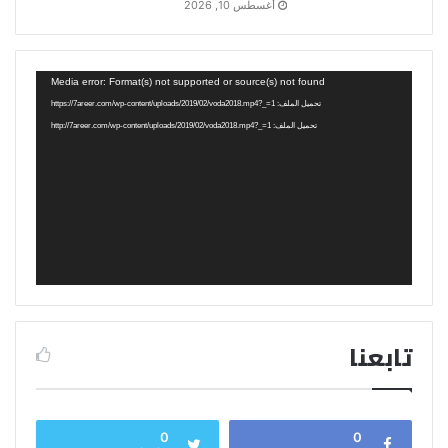
أغسطس 10, 2026
مشغل
Media error: Format(s) not supported or source(s) not found
الفيديو
تحميل الملف: https://7areer.com/wp-content/uploads/2019/02/voda2018.mp4?_=1
تحميل الملف: http://7areer.com/wp-content/uploads/2019/02/voda2018.mp4?_=1
تابعنا
0
0