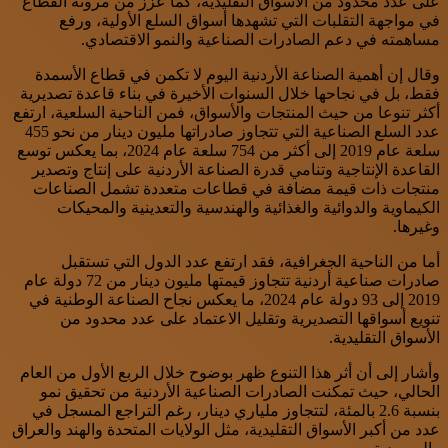
على عدد محدود من الأسواق التقليدية، كما عزز من مرونة القطاع
في مواجهة التقلبات التي تشهدها أسواق السلع الأولية، ورفع
مساهمته في دعم الصادرات الصناعية والنمو الاقتصادي.
وقال إن أهمية الصناعة الأردنية اليوم لا تكمن في قطاع الأسمدة
فقط، بل في نجاحها خلال السنوات الأخيرة في بناء قاعدة تصديرية
أكثر تنوعا من حيث المنتجات والأسواق، فمن الناحية السلعية، ارتفع
عدد السلع الصناعية التي تتجاوز صادراتها مليون دينار من نحو 455
سلعة عام 2019 إلى أكثر من 754 سلعة عام 2024، بما يعكس توسع
القاعدة الإنتاجية وتنامي قدرة الصناعة الأردنية على إنتاج وتصدير
منتجات ذات قيمة مضافة في قطاعات متعددة تشمل الصناعات
الكيماوية والدوائية والغذائية والهندسية والتعدينية والمحيكات
وغيرها.
أما من الناحية الجغرافية، فقد ارتفع عدد الدول التي تستقبل
صادرات صناعية أردنية تتجاوز قيمتها مليون دينار من 72 دولة عام
2019 إلى 93 دولة عام 2024، ما يعكس نجاح الصناعة الوطنية في
تنويع أسواقها التصديرية وتقليل الاعتماد على عدد محدود من
الأسواق التقليدية.
وأشار إلى أن أثر هذا التنوع ظهر بوضوح خلال الربع الأول من العام
الحالي، حيث تمكنت الصادرات الصناعية الأردنية من تحقيق نمو
بنسبة 2.6 بالمئة، لتتجاوز ملياري دينار، رغم التراجع المسجل في
عدد من أكبر الأسواق التقليدية، مثل الولايات المتحدة والهند والعراق