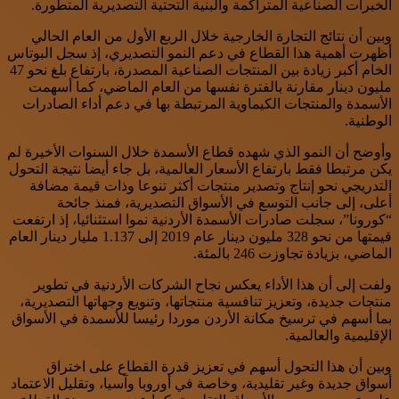
الخبرات الصناعية المتراكمة والبنية التحتية التصديرية المتطورة.
وبين أن نتائج التجارة الخارجية خلال الربع الأول من العام الحالي
أظهرت أهمية هذا القطاع في دعم النمو التصديري، إذ سجل البوتاس
الخام أكبر زيادة بين المنتجات الصناعية المصدرة، بارتفاع بلغ نحو 47
مليون دينار مقارنة بالفترة نفسها من العام الماضي، كما أسهمت
الأسمدة والمنتجات الكيماوية المرتبطة بها في دعم أداء الصادرات
الوطنية.
وأوضح أن النمو الذي شهده قطاع الأسمدة خلال السنوات الأخيرة لم
يكن مرتبطا فقط بارتفاع الأسعار العالمية، بل جاء أيضا نتيجة التحول
التدريجي نحو إنتاج وتصدير منتجات أكثر تنوعا وذات قيمة مضافة
أعلى، إلى جانب التوسع في الأسواق التصديرية، فمنذ جائحة
“كورونا”، سجلت صادرات الأسمدة الأردنية نموا استثنائيا، إذ ارتفعت
قيمتها من نحو 328 مليون دينار عام 2019 إلى 1.137 مليار دينار العام
الماضي، بزيادة تجاوزت 246 بالمئة.
ولفت إلى أن هذا الأداء يعكس نجاح الشركات الأردنية في تطوير
منتجات جديدة، وتعزيز تنافسية منتجاتها، وتنويع وجهاتها التصديرية،
بما أسهم في ترسيخ مكانة الأردن موردا رئيسا للأسمدة في الأسواق
الإقليمية والعالمية.
وبين أن هذا التحول أسهم في تعزيز قدرة القطاع على اختراق
أسواق جديدة وغير تقليدية، وخاصة في أوروبا وآسيا، وتقليل الاعتماد