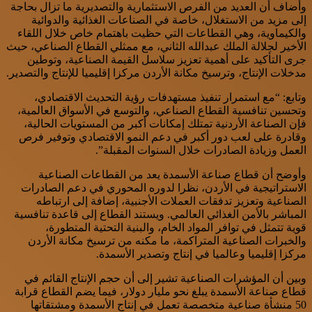
وأضاف أن العديد من الفرص الاستثمارية والتصديرية ما تزال بحاجة
إلى مزيد من الاستغلال، خاصة في الصناعات الغذائية والدوائية
والكيماوية، وهي القطاعات التي حظيت باهتمام خاص خلال اللقاء
الأخير لجلالة الملك عبدالله الثاني، مع ممثلي القطاع الصناعي، حيث
جرى التأكيد على أهمية تعزيز سلاسل القيمة الصناعية، وتوطين
مدخلات الإنتاج، وترسيخ مكانة الأردن مركزا إقليميا للإنتاج والتصدير.
وتابع: “مع استمرار تنفيذ مستهدفات رؤية التحديث الاقتصادي،
وتحسين تنافسية القطاع الصناعي، والتوسع في الأسواق العالمية،
فإن الصناعة الأردنية تمتلك إمكانات أكبر من المستويات الحالية،
وقادرة على لعب دور أكبر في دعم النمو الاقتصادي وتوفير فرص
العمل وزيادة الصادرات خلال السنوات المقبلة”.
وأوضح أن قطاع صناعة الأسمدة يعد من القطاعات الصناعية
الاستراتيجية في الأردن، نظرا لدوره المحوري في دعم الصادرات
الصناعية وتعزيز تدفقات العملات الأجنبية، إضافة إلى ارتباطه
المباشر بالأمن الغذائي العالمي. ويستند القطاع إلى قاعدة تنافسية
قوية تتمثل في توافر المواد الخام، والبنية التحتية المتطورة،
والخبرات الصناعية المتراكمة، ما مكنه من ترسيخ مكانة الأردن
مركزا إقليميا وعالميا في إنتاج وتصدير الأسمدة.
وبين أن المؤشرات الصناعية تشير إلى أن حجم الإنتاج القائم في
قطاع صناعة الأسمدة يبلغ نحو مليار دولار، فيما يضم القطاع قرابة
50 منشأة صناعية متخصصة تعمل في إنتاج الأسمدة ومشتقاتها