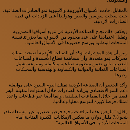
والسعودية.
بالمقابل، قادت الأسواق الأوروبية والآسيوية نمو الصادرات الصناعية،
حيث سجلت سويسرا والصين وهولندا أعلى الزيادات في قيمة
الصادرات الأردنية.
ويعكس ذلك نجاح الصناعة الأردنية في تنويع أسواقها التصديرية
وتقليل اعتمادها على عدد محدود من الأسواق، بما يعزز تنافسية
المنتجات الوطنية ويرسخ حضورها في الأسواق العالمية.
وبين أن هذه المؤشرات تؤكد أن الصناعة الأردنية أصبحت تمتلك
محركات نمو متعددة، وأن مساهمة قطاع الأسمدة والصناعات
التعدينية تأتي ضمن منظومة صناعية متكاملة ومتنوعة تشمل
الصناعات الغذائية والدوائية والكيماوية والهندسية والمحيكات
وغيرها.
وأكد الجغبير أن الصناعة الأردنية تمتلك اليوم القدرة على مواصلة
دعم النمو الاقتصادي وزيادة الصادرات خلال السنوات المقبلة، ليس
فقط من خلال القطاعات التقليدية، وإنما أيضا عبر قطاعات واعدة
تمتلك فرصا كبيرة للتوسع محليا وعالميا.
وقال: “ما يعزز هذه التوقعات وجود فرص تصديرية غير مستغلة تقدر
بنحو 7.8 مليار دولار، ما يعكس الإمكانات الكبيرة المتاحة أمام
المنتجات الأردنية في الأسواق العالمية”.