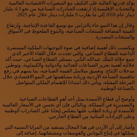
يؤكد قدرتها العالية على التكيف مع المتغيرات الاقتصادية العالمية
والتحديات الإقليمية،إذ ارتفعت الصادرات الصناعية من نحو 4.3 مليار
دينار عام 2018 إلى ما يقارب 9 مليارات دينار خلال عام 2025.
وقال إن هذا النمو جاء بالتزامن مع توسع القاعدة الإنتاجية، وارتفاع
القيمة المضافة للمنتجات الصناعية، والتنوع الملحوظ في الأسواق
والمنتجات المصدرة.
ويكتسب ذلك أهمية إضافية في ضوء التوجيهات الملكية المستمرة
الداعمة للقطاع الصناعي، والتي تجددت خلال اللقاء الأخير الذي
جمع جلالة الملك عبدالله الثاني، بممثلي القطاع الصناعي، حيث أكد
جلالته أهمية تعزيز الصناعات الغذائية والدوائية والكيماوية، وتوطين
مدخلات الإنتاج، وتعميق سلاسل القيمة الصناعية، بما يسهم في رفع
تنافسية الصناعة الأردنية وزيادة مساهمتها في النمو الاقتصادي خلال
المرحلة المقبلة، ويأتي ذلك امتدادا للاهتمام الملكي المتواصل
بالصناعة الوطنية.
وأوضح أن قطاع الأسمدة يمثل أحد أهم القطاعات الصناعية
والتصديرية في المملكة، وبالتالي فإن أي تحسن في الأسعار العالمية
للأسمدة أو زيادة الطلب عليها ينعكس إيجابا على الصادرات الوطنية
وعلى الإيرادات المتأتية من القطاع الخارجي.
وأشار إلى أن الأردن في هذا المجال يستفيد من المزايا النسبية التي
يمتلكها في إنتاج البوتاس والفوسفات ومشتقاتهما، إضافة إلى