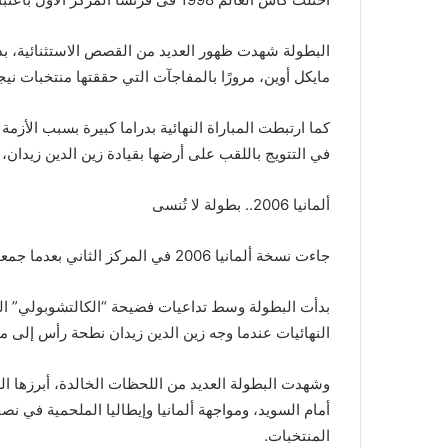
البطولة شهدت ظهور العديد من القصص الاستثنائية، بدا
مايكل أوين، مرورًا بالمفاجآت التي حققتها منتخبات نيج
كما ارتبطت المباراة النهائية بدراما كبيرة بسبب الأزمة
في التتويج باللقب على أرضها بقيادة زين الدين زيدان، 
ألمانيا 2006.. بطولة لا تُنسى
جاءت نسخة ألمانيا 2006 في المركز الثاني بعدما جمعت بين الإثارة الكروية والقصص الدرامية.
بدأت البطولة وسط تداعيات فضيحة “الكالتشوبولي” الت
النهائيات عندما وجه زين الدين زيدان نطحة رأس إلى مارك
وشهدت البطولة العديد من اللحظات الخالدة، أبرزها ال
أمام السويد، ومواجهة ألمانيا وإيطاليا الملحمية في 
المنتخبات.