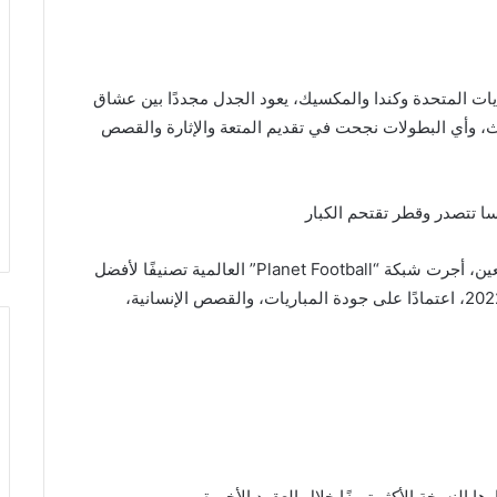
ق منافسات كأس العالم 2026 في الولايات المتحدة وكندا والمكسيك، يعود الجدل مجددًا بين عشاق
، وأي البطولات نجحت في تقديم المتعة والإثارة والقصص
وبينما تحمل كل بطولة ذكريات خاصة لجيل من المشجعين، أجرت شبكة “Planet Football” العالمية تصنيفًا لأفضل
بطولات كأس العالم منذ عام 1990 وحتى نسخة قطر 2022، اعتمادًا على جودة المباريات، والقصص الإنسانية،