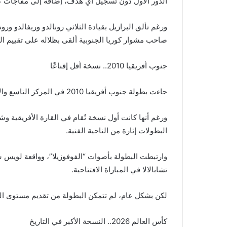
الدور الأول دون تسجيل أي هدف، إضافة إلى مفاجآت عدي
ورغم تألق البرازيل بقيادة الثلاثي رونالدو وريفالدو ور
صاحب مشوار كوريا الجنوبية ألقى بظلاله على تقييم ال
جنوب أفريقيا 2010.. نسخة أقل إقناعًا
جاءت بطولة جنوب أفريقيا 2010 في المركز التاسع والأخير ضمن التصنيف.
ورغم أنها كانت أول نسخة تُقام في القارة الأفريقية و
البطولات إثارة من الناحية الفنية.
وارتبطت البطولة بأصوات “الفوفوزيلا”، وواقعة لويس سو
تشابالالا في المباراة الافتتاحية.
لكن بشكل عام، لم تتمكن البطولة من تقديم مستوى الم
كأس العالم 2026.. النسخة الأكبر في التاريخ