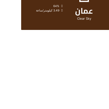
عمان
الرطوبة:
64%
الرياح:
3.49 كيلومتر/ساعة
Clear Sky