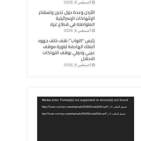
أغسطس 6, 2026
الأردن وعدة دول تدين وتستنكر
الإنتهاكات الإسرائيلية
المتواصلة في قطاع غزة
أغسطس 6, 2026
رئيس “النواب”: نقف خلف جهود
الملك الهادفة لبلورة موقف
عربي ودولي يوقف انتهاكات
الاحتلال
أغسطس 6, 2026
مشغل
Media error: Format(s) not supported or source(s) not found
الفيديو
تحميل الملف: https://7areer.com/wp-content/uploads/2019/02/voda2018.mp4?_=1
تحميل الملف: http://7areer.com/wp-content/uploads/2019/02/voda2018.mp4?_=1