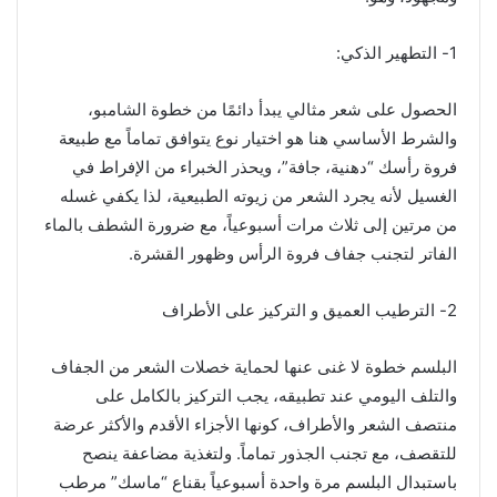
1- التطهير الذكي:
الحصول على شعر مثالي يبدأ دائمًا من خطوة الشامبو،
والشرط الأساسي هنا هو اختيار نوع يتوافق تماماً مع طبيعة
فروة رأسك “دهنية، جافة”، ويحذر الخبراء من الإفراط في
الغسيل لأنه يجرد الشعر من زيوته الطبيعية، لذا يكفي غسله
من مرتين إلى ثلاث مرات أسبوعياً، مع ضرورة الشطف بالماء
الفاتر لتجنب جفاف فروة الرأس وظهور القشرة.
2- الترطيب العميق و التركيز على الأطراف
البلسم خطوة لا غنى عنها لحماية خصلات الشعر من الجفاف
والتلف اليومي عند تطبيقه، يجب التركيز بالكامل على
منتصف الشعر والأطراف، كونها الأجزاء الأقدم والأكثر عرضة
للتقصف، مع تجنب الجذور تماماً. ولتغذية مضاعفة ينصح
باستبدال البلسم مرة واحدة أسبوعياً بقناع “ماسك” مرطب