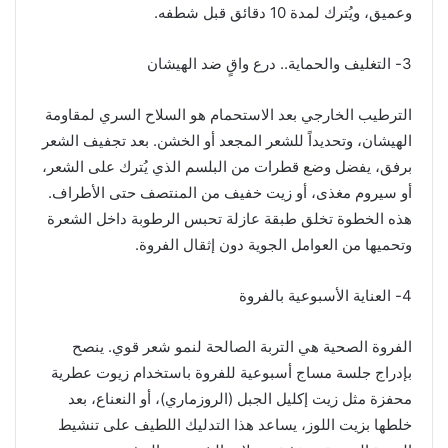
وعميق، ويُترك لمدة 10 دقائق قبل شطفه.
3- التغليف والحماية.. درع واقٍ ضد الهيشان
الترطيب الخارجي بعد الاستحمام هو السلاح السري لمقاومة
الهيشان، وتحديداً للشعر المجعد أو الخشن. بعد تجفيف الشعر
برفق، يفضل وضع قطرات من البلسم الذي يُترك على الشعر،
أو سيروم مغذى، أو زيت خفيف من المنتصف حتى الأطراف.
هذه الخطوة تخلق طبقة عازلة تحبس الرطوبة داخل الشعرة
وتحميها من العوامل الجوية دون إثقال الفروة.
4- العناية الأسبوعية بالفروة
الفروة الصحية هي التربة الصالحة لنمو شعر قوي. ينصح
بإدراج جلسة مساج أسبوعية للفروة باستخدام زيوت عطرية
محفزة مثل زيت إكليل الجبل (الروزماري)، أو النعناع، بعد
خلطها بزيت اللوز، يساعد هذا التدليك اللطيف على تنشيط