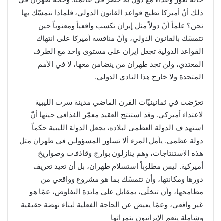
ذلك أنّ أميركا تطيح قواعد القانون الدولي، فلماذا نتمسّك بها
نحن؟ علماً أنّ دولاً مثل إيران تكسب واقعياً ومعنوياً حين
تتمسّك بالقانون الدولي، وأنّ منافسة أميركا على انتهاك
القواعد الدولية تجعل إيران على مستوى واحد مع الطرف
المعتدي، ولن تجد طهران من يتضامن معها، لا في الأمم
المتحدة ولا خارج هذا النادي الدولي.
تعرّضت في ثمانينيّات القرن الماضي مدينة سرت الليبية
لاعتداء أميركي. وقد استنتج العقيد معمّر القذافي حينها أنّ
استهداف الدولة العظمى لبلاده، يجعل الدولة الليبية حكماً
دولة عظمى. يأمل المرء ألا تساور المسؤولين في طهران مثل
هذه الاستنتاجات، وهم ينازلون بوارج وقاذفات وصواريخ
أميركية. ليس مطلوباً استسلام طهران، بل أن تعيد تعريف
دورها ومكانتها، وأن تتمسّك بما هو مشروع وواقعي من
مطامحها، وأن تتخلّى، بمقابل على مائدة التفاوض، عمّا هو
غير واقعي، وعمّا يفيض عن الحاجة الفعلية لبناء نهضة حقيقية
وشاملة ينعم الإيرانيون بثمراتها.