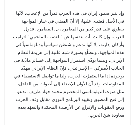
وإذ يثير صمود إيران في هذه الحرب قدراً من الإعجاب، لأنّها
في الأصل مُعتدى عليها، إلا أنّ المضي في خيار المواجهة
ينطوي على قدر كبير من المغامرة، بل المقامرة. فدول
الغرب، وإن كانت نأت بنفسها عن “الغضب الملحمي” لترامب
وأركان إدارته، إلا أنّها تدعم واشنطن سياسياً ودبلوماسياً في
هذه المواجهة، وتتطلّع بصورة شبه علنية إلى هزيمة النظام
الإيراني، وبينما يؤدّي استمرار المواجهة إلى خسائر مادّية في
الجانب الأميركي – الإسرائيلي، فإنّ النظام الإيراني مهدّد
بوجوده إذا ما استمرّت الحرب، وإذا ما تواصل الاستعصاء في
المفاوضات. وقد آن الأوان للإصغاء إلى أصوات من الداخل،
مثل صوت الدبلوماسي المخضرم محمد جواد ظريف، تدعو
إلى فتح المضيق وتقييد البرنامج النووي مقابل وقف الحرب
ورفع العقوبات والإفراج عن الأرصدة المجمّدة والتعهّد بعدم
معاودة شنّ الحرب.