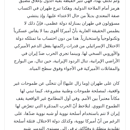
ولم تكتفِ بهذا، فهي تثير حفيظة بقية الدول بإغلاق مضيق
هرمز أمام الملاحة الدولية. وهكذا تبرع طهران في اكتساب
صفة المعتدي بديلاً من حال الاعتداء عليها. وإذ ينتشي
مسؤولون في طهران بمنازلة دولة عظمى، فإنّ ذلك لا
يطمس الحقيقة العارية بأنّ أميركا أقوى بما لا يقاس عسكرياً
وتكنولوجياً واستخبارياً. هذا من دون احتساب ما تمتلكه دولة
الاحتلال الإسرائيلي من قدرات راكمتها بفعل الدعم الأميركي
والأوروبي السخي لها. وبينما تجري الحرب ضدّ إيران في
الأراضي الإيرانية، تنال الردود الإيرانية، حين تنال، من البوارج
والمقاتلات الأميركية في الأجواء وفوق سطح المياه.
كان على طهران (وما زال عليها) أن تتخلّى عن طموحات غير
واقعية، لمصلحة طموحات وطنية مشروعة، كيما تبني لها
مكاناً معتبراً بين الأمم. وفي أول المطامح غير الواقعية يقف
الطموح النووي. لنلاحظ أنّ الحرب المدمّرة التي تتعرّض لها
إيران لا تتم باستخدام أسلحة نووية أو شبه نووية ضدّها، على
الرغم من أنّ أميركا نووية، وكذلك دولة الاحتلال. فثمّة أسلحة
تقليدية متطوّرة وفتّاكة، ترقى إلى مستوى التدمير شبه