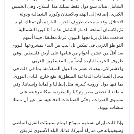
الشامل. هناك تسع دول فقط تمتلك هذا السلاح، وهي الخمس
الكبرى، إضافة إلى الهند وباكستان وكوريا الشمالية ودولة
الاحتلال. وقد سمحت ظروف الحرب الباردة بأن تمتلك الهند
ثمّ باكستان أسلحة الدمار الشامل هذه. أمّا كوريا الشمالية
فدفعت مقابل برنامجها النووي عزلةً مطبقةً، فيما أسهم
التواطؤ الغربي في تمكين تل أبيب من البدء بمشروعها النووي
بعد أقلّ من عشرة أعوام من قيامها على أرض فلسطين، وفي
ظروف الحرب الباردة أيضاً بين المعسكرين الغربي
والاشتراكي. وهناك عشرات الدول المتقدّمة، بما في ذلك في
مجال الصناعات الدفاعية المتطوّرة، تقع خارج النادي النووي،
بما فيها دول أوروبية كبيرة، مثل إيطاليا وألمانيا وإسبانيا. وفي
منطقتنا، تحظى مصر وتركيا والسعودية بمكانة رفيعة على
مستوى القدرات، وحتّى الصناعات الدفاعية، من غير أن تمتلك
منشآت نووية.
وإذا كانت إيران تستلهم نموذج فيتنام ستينيّات القرن الماضي
وسبعينياته في منازلة أميركا، فذلك البلد الآسيوي لم يكن