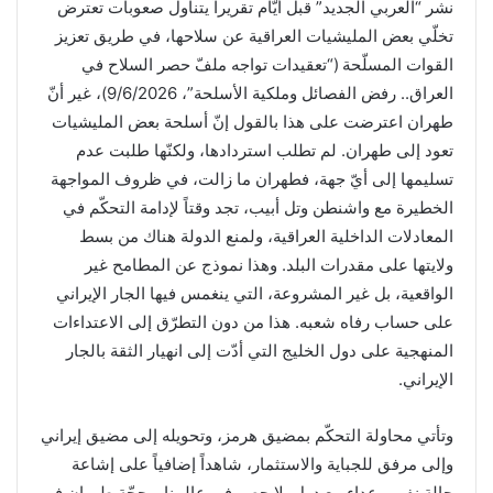
نشر “العربي الجديد” قبل أيّام تقريراً يتناول صعوبات تعترض
تخلّي بعض المليشيات العراقية عن سلاحها، في طريق تعزيز
القوات المسلّحة (“تعقيدات تواجه ملفّ حصر السلاح في
العراق.. رفض الفصائل وملكية الأسلحة”، 9/6/2026)، غير أنّ
طهران اعترضت على هذا بالقول إنّ أسلحة بعض المليشيات
تعود إلى طهران. لم تطلب استردادها، ولكنّها طلبت عدم
تسليمها إلى أيّ جهة، فطهران ما زالت، في ظروف المواجهة
الخطيرة مع واشنطن وتل أبيب، تجد وقتاً لإدامة التحكّم في
المعادلات الداخلية العراقية، ولمنع الدولة هناك من بسط
ولايتها على مقدرات البلد. وهذا نموذج عن المطامح غير
الواقعية، بل غير المشروعة، التي ينغمس فيها الجار الإيراني
على حساب رفاه شعبه. هذا من دون التطرّق إلى الاعتداءات
المنهجية على دول الخليج التي أدّت إلى انهيار الثقة بالجار
الإيراني.
وتأتي محاولة التحكّم بمضيق هرمز، وتحويله إلى مضيق إيراني
وإلى مرفق للجباية والاستثمار، شاهداً إضافياً على إشاعة
حالة نفور وعداء مع دول بلا حصر في عالمنا. وحجّة طهران في