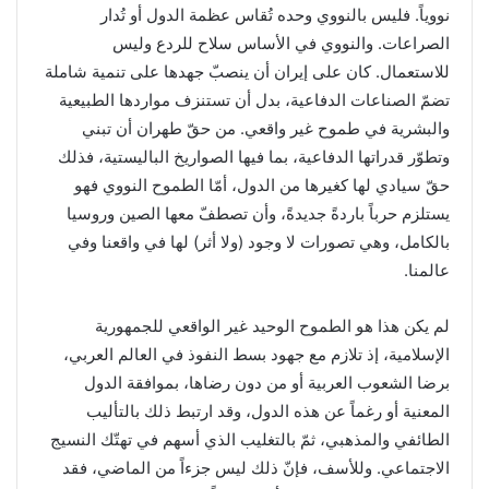
نووياً. فليس بالنووي وحده تُقاس عظمة الدول أو تُدار
الصراعات. والنووي في الأساس سلاح للردع وليس
للاستعمال. كان على إيران أن ينصبّ جهدها على تنمية شاملة
تضمّ الصناعات الدفاعية، بدل أن تستنزف مواردها الطبيعية
والبشرية في طموح غير واقعي. من حقّ طهران أن تبني
وتطوّر قدراتها الدفاعية، بما فيها الصواريخ الباليستية، فذلك
حقّ سيادي لها كغيرها من الدول، أمّا الطموح النووي فهو
يستلزم حرباً باردةً جديدةً، وأن تصطفّ معها الصين وروسيا
بالكامل، وهي تصورات لا وجود (ولا أثر) لها في واقعنا وفي
عالمنا.
لم يكن هذا هو الطموح الوحيد غير الواقعي للجمهورية
الإسلامية، إذ تلازم مع جهود بسط النفوذ في العالم العربي،
برضا الشعوب العربية أو من دون رضاها، بموافقة الدول
المعنية أو رغماً عن هذه الدول، وقد ارتبط ذلك بالتأليب
الطائفي والمذهبي، ثمّ بالتغليب الذي أسهم في تهتّك النسيج
الاجتماعي. وللأسف، فإنّ ذلك ليس جزءاً من الماضي، فقد