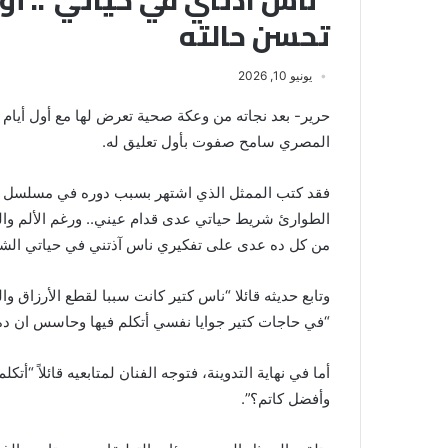
“ناس آذتني في حياتي”.. أ
تحسن حالته
يونيو 10, 2026
حرير- بعد نجاته من وعكة صحية تعرض لها مع أول أيام 
المصري سامح صفوت بأول تعليق له.
فقد كتب الممثل الذي اشتهر بسبب دوره في مسلسل “
الطوارئ شريط حياتي عدى قدام عيني.. ورغم الألم والوجع
من كل ده عدى على تفكيري ناس آذتني في حياتي الشخصي
وتابع حديثه قائلا “ناس كتير كانت سببا لقطع الأرزاق وال
“في حاجات كتير جوايا نفسي أتكلم فيها وحاسس ان ده 
أما في نهاية التدوينة، فتوجه الفنان لمتابعيه قائلاً 
وأفضل كاتم؟”.