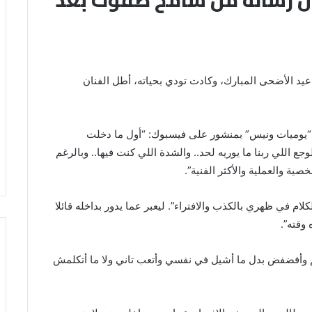
ول رسالة من سامح صفوت بعد
عيد الأضحى المبارك، وكادت تودي بحياته، أطل الفنان
يوميات ونيس” بمنشور على فيسبوك: “أول ما دخلت
 اللي ربنا ما يوريه لحد.. والشدة اللي كنت فيها.. وبالرغم
ة والعملية والأكثر الفنية”.
كلام في ظهري بالكذب والافتراء”. ليعبر عما يدور بداخله قائلا
وقته”.
“أتكلم وأفضفض بدل ما أشيل في نفسي وأتعب تاني ولا ما أتكلمش