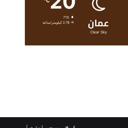
20
℃
عمان
الرطوبة:
71%
الرياح:
2.78 كيلومتر/ساعة
Clear Sky
من نحن
أرسل خبراً