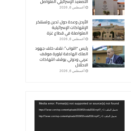
التصعيد الإسرائيلي المتواصل
أغسطس 6, 2026
الأردن وعدة دول تدين وتستنكر
الإنتهاكات الإسرائيلية
المتواصلة في قطاع غزة
أغسطس 6, 2026
رئيس “النواب”: نقف خلف جهود
الملك الهادفة لبلورة موقف
عربي ودولي يوقف انتهاكات
الاحتلال
أغسطس 6, 2026
مشغل
Media error: Format(s) not supported or source(s) not found
الفيديو
تحميل الملف: https://7areer.com/wp-content/uploads/2019/02/voda2018.mp4?_=1
تحميل الملف: http://7areer.com/wp-content/uploads/2019/02/voda2018.mp4?_=1