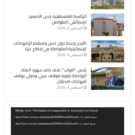
الرئاسة الفلسطينية تدين التصعيد
الإسرائيلي المتواصل
أغسطس 6, 2026
الأردن وعدة دول تدين وتستنكر الإنتهاكات
الإسرائيلية المتواصلة في قطاع غزة
أغسطس 6, 2026
رئيس “النواب”: نقف خلف جهود الملك
الهادفة لبلورة موقف عربي ودولي يوقف
انتهاكات الاحتلال
أغسطس 6, 2026
مشغل
Media error: Format(s) not supported or source(s) not found
الفيديو
تحميل الملف: https://7areer.com/wp-content/uploads/2019/02/voda2018.mp4?_=1
تحميل الملف: http://7areer.com/wp-content/uploads/2019/02/voda2018.mp4?_=1