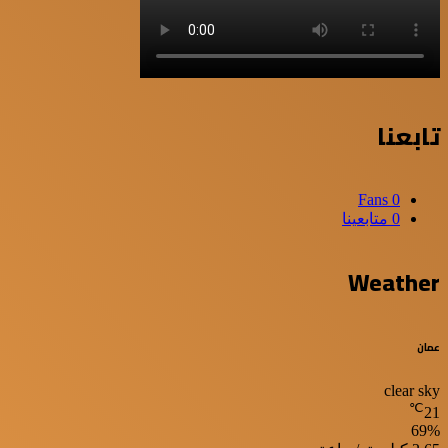
تابعنا
Fans
0
0
متابعينا
Weather
عمان
clear sky
℃
21
69%
الرطوبة: