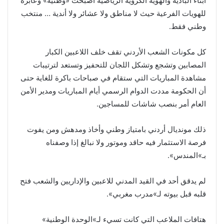
أبناء البادية والهوية الكروية الرياضية أصبحت «وطنية» وعابرة
للهويات الفرعية حيث لا مناطق ولا عشائر ولا أندية … منتخب
وطني فقط.
كل مكونات الشعب الأردني تقف خلف اللاعبين الكبار
المصابين وتشجع وتشكل اللجان للتحفيز وتستعد لترتيبات
مشاهدة المباريات التي ستقام في صباحات باكرة للغاية حتى
أن الحكومة مددت الدوام الرسمي أيام المباريات ومدير الأمن
العام أمر بنصب شاشات للمساجين.
ذلك مونديال أردني بامتياز وطني وأخاذ ومدهش ومن يفوت
فرصة الاستثمار فيه حاقد وموتور ولا نبالغ إذا وصفناه
بـ»المندس».
لم يدقق أحد في القيد المدني للاعبين والإداريين والشعب فتح
قلبه قبل بيوته لـ»مدرب مغربي».
هتافات الملاعب التي كانت تسيء لـ»الوحدة الوطنية»