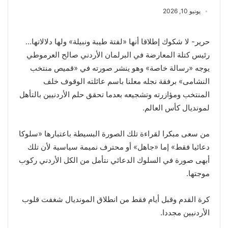
يونيو 10, 2026
حرير- لا شكوك إطلاقا أنها «لفتة طيبة ونبيلة» ولها دلالاتها…
رئيس كتلة المعارضة في البرلمان الأردني صالح العرموطي
يوجه «رسالة خاصة» وهو ينشر صورته في «قميص منتخب
النشامى» برفقة نجله معلنا باسم عائلته الوقوف خلف
المنتخب ومؤازرته وتشجيعه بعدما تحقق حلم الأردنيين بالتأهل
لمونديال كأس العالم.
من سعى مبكرا لقراءة تلك الصورة البسيطة باعتبارها «سلوكا
دعائيا فقط» إما «جاهل» أو محترف نميمة سياسية لأن تلك
أبهى صورة في السلوك الدعائي نتأمل من الكل الأردني ركوب
موجتها.
كرة القدم وقبل أيام فقط من انطلاق المونديال شغفت قلوب
الأردنيين مجددا.