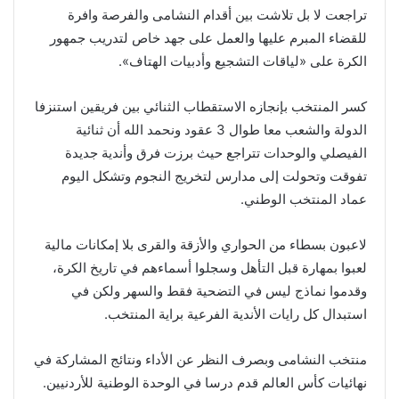
تراجعت لا بل تلاشت بين أقدام النشامى والفرصة وافرة
للقضاء المبرم عليها والعمل على جهد خاص لتدريب جمهور
الكرة على «لياقات التشجيع وأدبيات الهتاف».
كسر المنتخب بإنجازه الاستقطاب الثنائي بين فريقين استنزفا
الدولة والشعب معا طوال 3 عقود ونحمد الله أن ثنائية
الفيصلي والوحدات تتراجع حيث برزت فرق وأندية جديدة
تفوقت وتحولت إلى مدارس لتخريج النجوم وتشكل اليوم
عماد المنتخب الوطني.
لاعبون بسطاء من الحواري والأزقة والقرى بلا إمكانات مالية
لعبوا بمهارة قبل التأهل وسجلوا أسماءهم في تاريخ الكرة،
وقدموا نماذج ليس في التضحية فقط والسهر ولكن في
استبدال كل رايات الأندية الفرعية براية المنتخب.
منتخب النشامى وبصرف النظر عن الأداء ونتائج المشاركة في
نهائيات كأس العالم قدم درسا في الوحدة الوطنية للأردنيين.