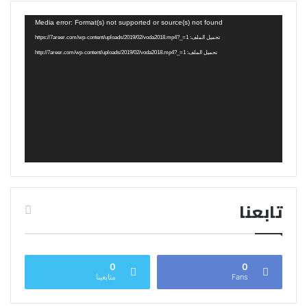
مشغل
Media error: Format(s) not supported or source(s) not found
الفيديو
تحميل الملف: https://7areer.com/wp-content/uploads/2019/02/voda2018.mp4?_=1
تحميل الملف: http://7areer.com/wp-content/uploads/2019/02/voda2018.mp4?_=1
تابعنا
0
0
Fans
متابعينا