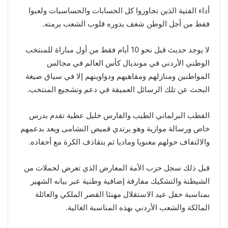
أداء الفتية الذين تجاوزوا كل الحسابات والحساسيات ولعبوا
فقط من أجل الوطن شغف بدوره قلوب الشعب برمته.
لا يوجد حديث قبل نحو 10 أيام فقط من أول مباراة للمنتخب
الوطني الأردني في مونديال كأس العالم في مجالس
المواطنين ومنازلهم ومقاهيهم ودواوينهم إلا في سياق صيغة
البحث عن تلك الرسائل العميقة في دعم وتشجيع المنتخب.
القطب البرلماني الطيب والفارس خليل عطية تقدم بدرس
خاص ورسالة موازية وهو يرتدي قميص النشامى ويعد بدعمهم
والالتفاف حولهم معنويا وماديا ثم يتقاذف الكرة مع أحفاده.
قبل ذلك سجل حزب الأمة المعارض الذي تعرض لحملات من
الشيطنة والتشكيك مفارقة إضافية وطنية عبر بيانه الشهير
بمناسبة حفل عيد الاستقلال مهنئا القصر الملكي والعائلة
المالكة والشعب الأردني بهذه المناسبة الغالية.