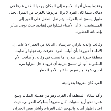
وعندما وصل أفراد الأسرة إلى المكان وجدوا الطفل غارقا فى
دمائه، بينما كان القرد لا يزال مربوطا بالقرب من المنزل بحبل
طويل يسمح له بالحركة، وتم نقل الطفل على الفور إلى
المستشفى، إلا أن الأطباء فشلوا في إنقاذه، حيث توفى متأثرا
بإصاباته الخطيرة.
وقالت والدته داراني سريشان، البالغة من العمر 27 عاما، إن
الأطباء أخبروها بأن أنياب القرد اخترقت رئة نجلها وأصابت
منطقة حيوية فى صدره، ما تسبب في وفاته، وأضافت الأم
المكلومة أنها لن تسمح بتربية أي قرود داخل منزلها مرة
أخرى، خوفا من تعرض طفلها الآخر للخطر.
القرد كان معروفا بعدوانيته
وأكد سكان المنطقة أن القرد، وهو من فصيلة المكاك ويبلغ
عمره نحو أربع سنوات، كان معروفاً بسلوكه العدواني، حيث
اعتاد إظهار أنيابه والتهجم على الغرباء، وأشار بعض الجيران