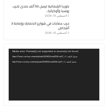
كوريا الشمالية ترسل 50 ألف جندى لحرب
روسيا وأوكرانيا..
أغسطس 10, 2026
حرب عصابات في شوارع الدنمارك وإصابة 3
أشخاص
أغسطس 10, 2026
مشغل
Media error: Format(s) not supported or source(s) not found
الفيديو
تحميل الملف: https://7areer.com/wp-content/uploads/2019/02/voda2018.mp4?_=1
تحميل الملف: http://7areer.com/wp-content/uploads/2019/02/voda2018.mp4?_=1